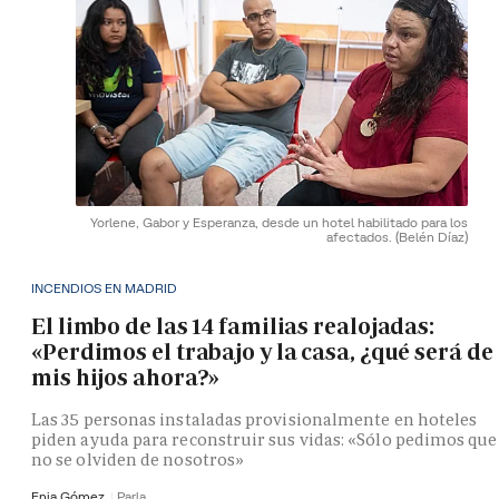
Yorlene, Gabor y Esperanza, desde un hotel habilitado para los
afectados.
(Belén Díaz)
INCENDIOS EN MADRID
El limbo de las 14 familias realojadas:
«Perdimos el trabajo y la casa, ¿qué será de
mis hijos ahora?»
Las 35 personas instaladas provisionalmente en hoteles
piden ayuda para reconstruir sus vidas: «Sólo pedimos que
no se olviden de nosotros»
Enia Gómez
Parla