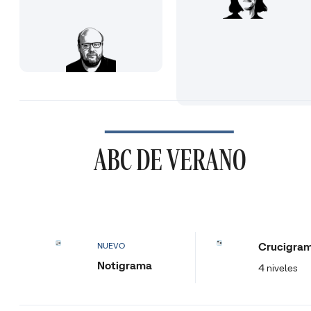
ABC DE VERANO
Crucigra
NUEVO
Notigrama
4 niveles