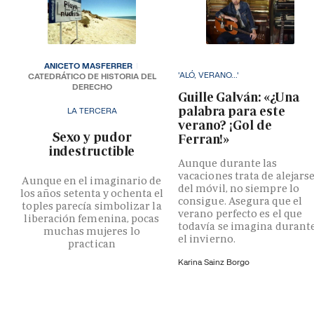
ANICETO MASFERRER
'ALÓ, VERANO...'
CATEDRÁTICO DE HISTORIA DEL
DERECHO
Guille Galván: «¿Una
palabra para este
LA TERCERA
verano? ¡Gol de
­Sexo y pudor
Ferran!»
indestructible
Aunque durante las
vacaciones trata de alejars
Aunque en el imaginario de
del móvil, no siempre lo
los años setenta y ochenta el
consigue. Asegura que el
toples parecía simbolizar la
verano perfecto es el que
liberación femenina, pocas
todavía se imagina durant
muchas mujeres lo
el invierno.
practican
Karina Sainz Borgo