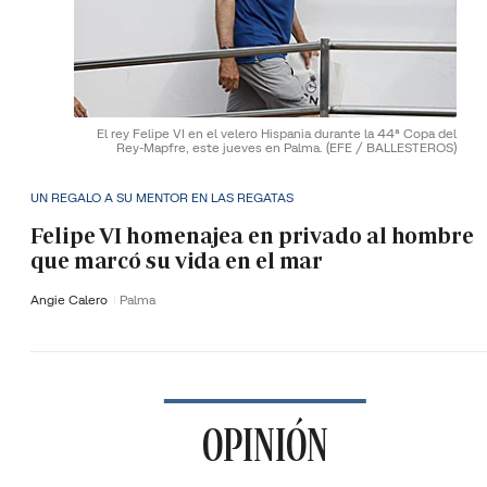
El rey Felipe VI en el velero Hispania durante la 44ª Copa del
Rey-Mapfre, este jueves en Palma.
(EFE / BALLESTEROS)
UN REGALO A SU MENTOR EN LAS REGATAS
Felipe VI homenajea en privado al hombre
que marcó su vida en el mar
Angie Calero
Palma
OPINIÓN