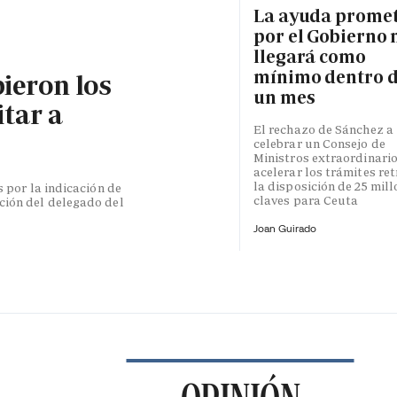
La ayuda prome
por el Gobierno 
llegará como
mínimo dentro 
bieron los
un mes
itar a
El rechazo de Sánchez a
celebrar un Consejo de
Ministros extraordinari
acelerar los trámites re
la disposición de 25 mil
s por la indicación de
claves para Ceuta
ción del delegado del
Joan Guirado