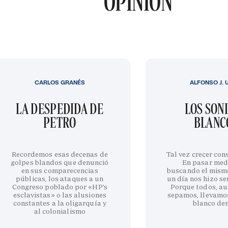
OPINIÓN
CARLOS GRANÉS
ALFONSO J. 
LA DESPEDIDA DE
LOS SON
PETRO
BLANC
Recordemos esas decenas de
Tal vez crecer cons
golpes blandos que denunció
En pasar med
en sus comparecencias
buscando el mism
públicas, los ataques a un
un día nos hizo sen
Congreso poblado por «HP’s
Porque todos, au
esclavistas» o las alusiones
sepamos, llevamo
constantes a la oligarquía y
blanco de
al colonialismo