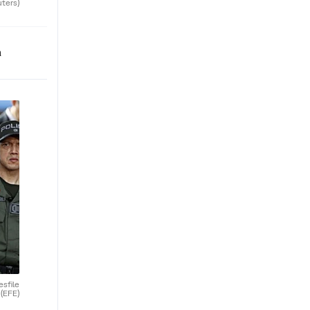
uters)
n
esfile
.
(EFE)