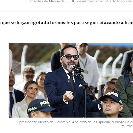
Infantes de Marina de EE.UU. desembarcan en Puerto Rico.
(Re
que se hayan agotado los misiles para seguir atacando a Irá
El presidente electo de Colombia, Abelardo de la Espriella, durante un d
militar