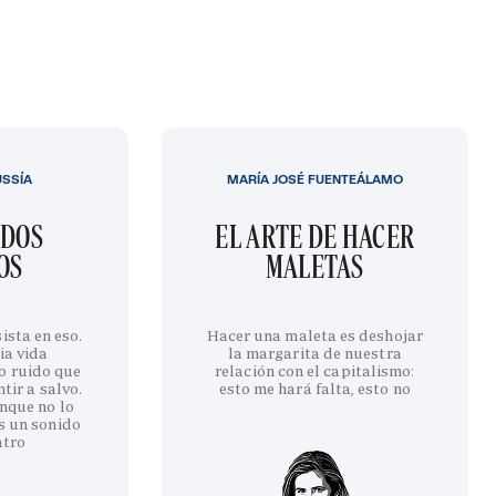
USSÍA
MARÍA JOSÉ FUENTEÁLAMO
IDOS
EL ARTE DE HACER
OS
MALETAS
ista en eso.
Hacer una maleta es deshojar
ia vida
la margarita de nuestra
o ruido que
relación con el capitalismo:
tir a salvo.
esto me hará falta, esto no
nque no lo
s un sonido
ntro