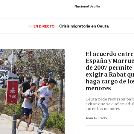
Nacional
Sevilla
Crisis migratoria en Ceuta
EN DIRECTO
RNACIONAL
ECONOMÍA
DEPORTES
SOCIEDAD
CULTURA
GENTE
PLAY
HISTORIA
ÚLTI
El acuerdo entre
España y Marru
de 2007 permite
exigir a Rabat qu
haga cargo de lo
menores
Ceuta pide recursos par
evitar que se cuelen adu
entre los menores
Joan Guirado