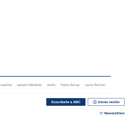
rcadona
Izanami Martínez
Javito
Pablo Borraz
Lama Rinchen
Suscribete a ABC
Iniciar sesión
Newsletters