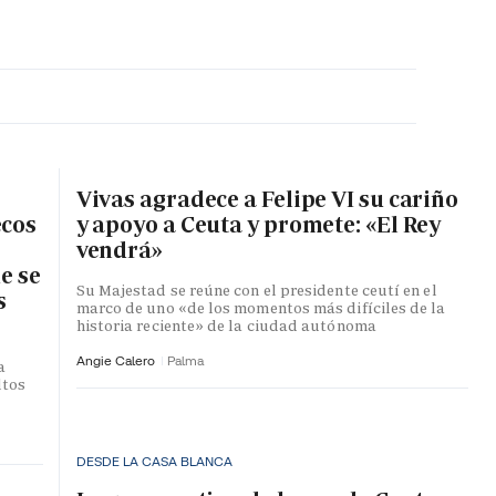
MA HORA
Vivas agradece a Felipe VI su cariño
ecos
y apoyo a Ceuta y promete: «El Rey
vendrá»
e se
Su Majestad se reúne con el presidente ceutí en el
s
marco de uno «de los momentos más difíciles de la
historia reciente» de la ciudad autónoma
Angie Calero
Palma
a
ltos
DESDE LA CASA BLANCA