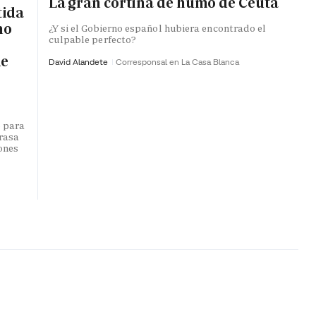
La gran cortina de humo de Ceuta
tida
no
¿Y si el Gobierno español hubiera encontrado el
culpable perfecto?
de
David Alandete
Corresponsal en La Casa Blanca
o para
trasa
lones