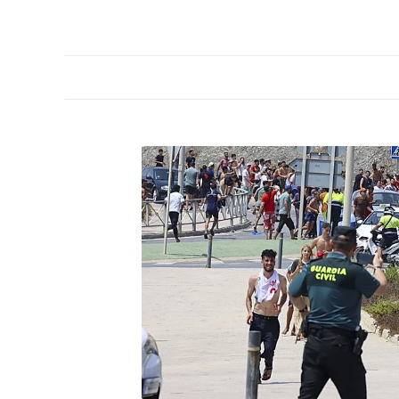
PORTADA
OPINIÓN
ESPAÑA
MADRID
INTE