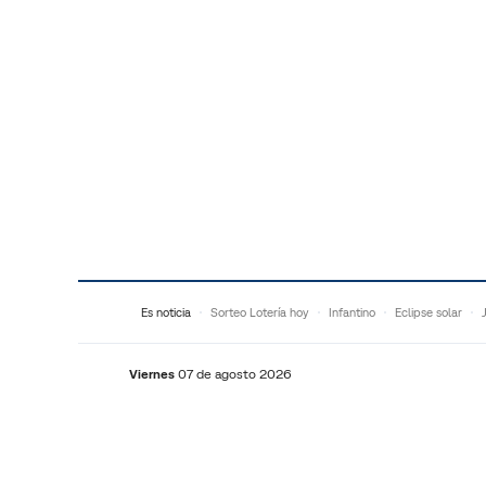
Saltar al contenido
Es noticia
Sorteo Lotería hoy
Infantino
Eclipse solar
Viernes
07 de agosto 2026