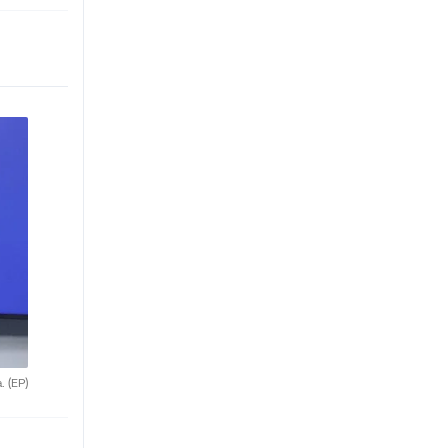
a.
(EP)