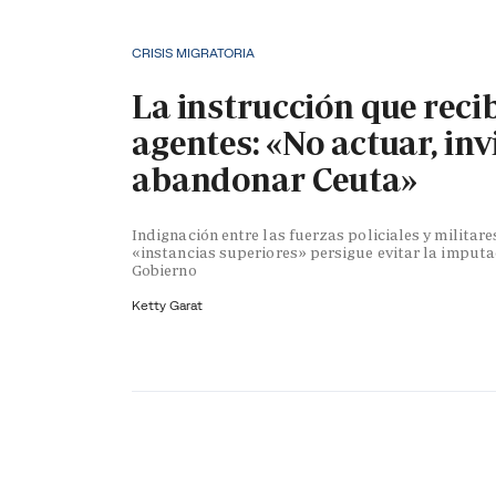
CRISIS MIGRATORIA
La instrucción que reci
agentes: «No actuar, inv
abandonar Ceuta»
Indignación entre las fuerzas policiales y militare
«instancias superiores» persigue evitar la imputa
Gobierno
Ketty Garat