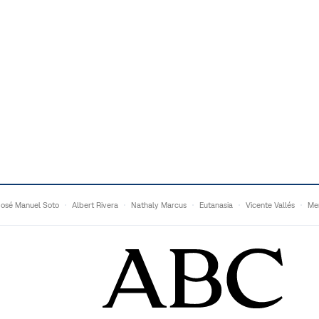
José Manuel Soto
Albert Rivera
Nathaly Marcus
Eutanasia
Vicente Vallés
Me
Adrián Quevedo
Ganaderos
Matteo Grandi