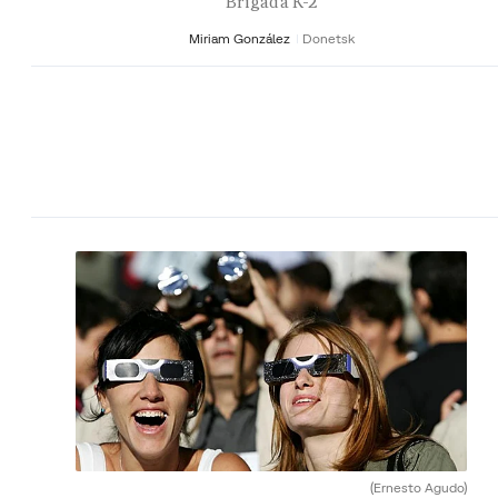
Brigada K-2
Miriam González
Donetsk
(Ernesto Agudo)