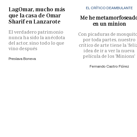
EL CRÍTICO DEAMBULANTE
LagOmar, mucho más
que la casa de Omar
Me he metamorfosead
Sharif en Lanzarote
en un minion
El verdadero patrimonio
Con picaduras de mosquit
nunca ha sido la anécdota
por toda partes, nuestro
del actor, sino todo lo que
crítico de arte tiene la 'feli
vino después
idea de ir a ver la nueva
película de los 'Minions'
Preslava Boneva
Fernando Castro Flórez