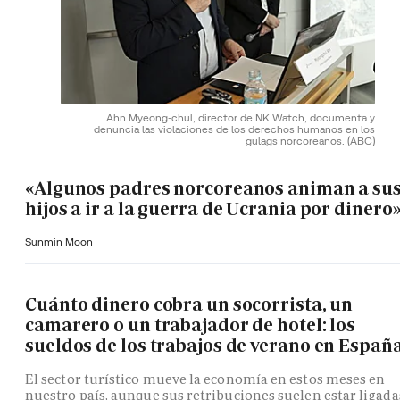
Ahn Myeong-chul, director de NK Watch, documenta y
denuncia las violaciones de los derechos humanos en los
gulags norcoreanos.
(ABC)
«Algunos padres norcoreanos animan a su
hijos a ir a la guerra de Ucrania por dinero
Sunmin Moon
Cuánto dinero cobra un socorrista, un
camarero o un trabajador de hotel: los
sueldos de los trabajos de verano en Españ
El sector turístico mueve la economía en estos meses en
nuestro país, aunque sus retribuciones suelen estar ligada