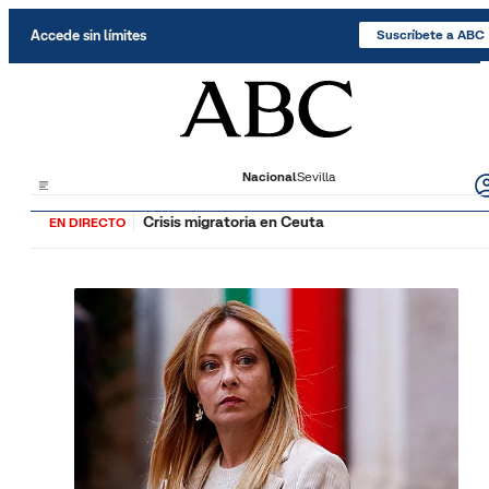
Saltar al contenido
Accede sin límites
Suscríbete a ABC
Nacional
Sevilla
Crisis migratoria en Ceuta
EN DIRECTO