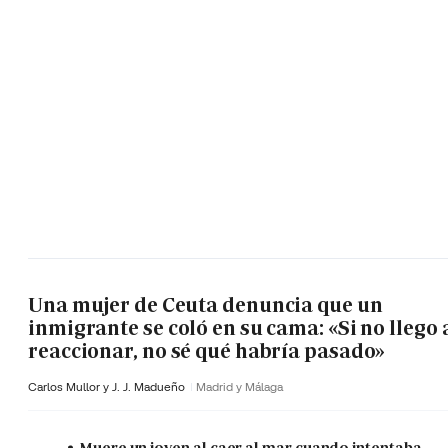
Una mujer de Ceuta denuncia que un
inmigrante se coló en su cama: «Si no llego 
reaccionar, no sé qué habría pasado»
Carlos Mullor y J. J. Madueño
Madrid y Málaga
Muere un joven al caer al mar cuando intentaba