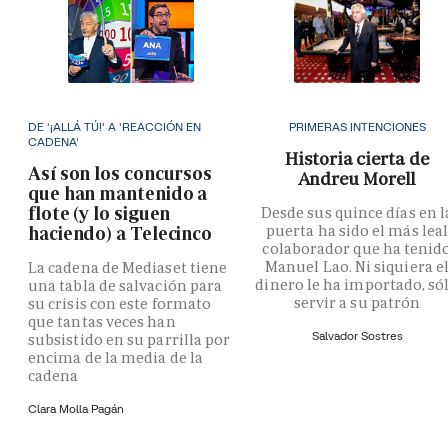
DE '¡ALLÁ TÚ!' A 'REACCIÓN EN
PRIMERAS INTENCIONES
CADENA'
Historia cierta de
Así son los concursos
Andreu Morell
que han mantenido a
flote (y lo siguen
Desde sus quince días en l
puerta ha sido el más lea
haciendo) a Telecinco
colaborador que ha tenid
Manuel Lao. Ni siquiera e
La cadena de Mediaset tiene
dinero le ha importado, só
una tabla de salvación para
servir a su patrón
su crisis con este formato
que tantas veces han
Salvador Sostres
subsistido en su parrilla por
encima de la media de la
cadena
Clara Molla Pagán