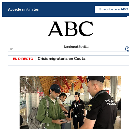
Saltar al contenido
Accede sin límites
Suscríbete a ABC
Nacional
Sevilla
Crisis migratoria en Ceuta
EN DIRECTO