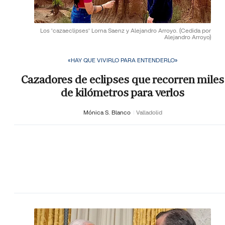
Los 'cazaeclipses' Lorna Saenz y Alejandro Arroyo.
(Cedida por
Alejandro Arroyo)
«HAY QUE VIVIRLO PARA ENTENDERLO»
Cazadores de eclipses que recorren miles
de kilómetros para verlos
Mónica S. Blanco
Valladolid