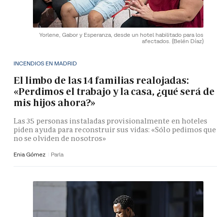
Yorlene, Gabor y Esperanza, desde un hotel habilitado para los
afectados.
(Belén Díaz)
INCENDIOS EN MADRID
El limbo de las 14 familias realojadas:
«Perdimos el trabajo y la casa, ¿qué será de
mis hijos ahora?»
Las 35 personas instaladas provisionalmente en hoteles
piden ayuda para reconstruir sus vidas: «Sólo pedimos que
no se olviden de nosotros»
Enia Gómez
Parla