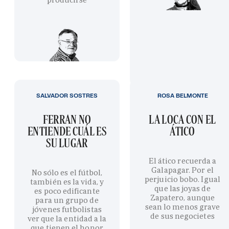
SALVADOR SOSTRES
ROSA BELMONTE
FERRAN NO
LA LOCA CON EL
ENTIENDE CUÁL ES
ÁTICO
SU LUGAR
El ático recuerda a
Galapagar. Por el
No sólo es el fútbol,
perjuicio bobo. Igual
también es la vida, y
que las joyas de
es poco edificante
Zapatero, aunque
para un grupo de
sean lo menos grave
jóvenes futbolistas
de sus negocietes
ver que la entidad a la
que tienen el honor