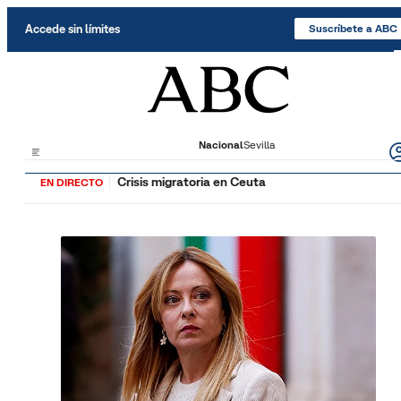
Saltar al contenido
Accede sin límites
Suscríbete a ABC
Nacional
Sevilla
Crisis migratoria en Ceuta
EN DIRECTO