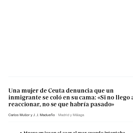
Una mujer de Ceuta denuncia que un
inmigrante se coló en su cama: «Si no llego 
reaccionar, no se que habría pasado»
Carlos Mullor y J. J. Madueño
Madrid y Málaga
Muere un joven al caer al mar cuando intentaba