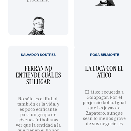
SALVADOR SOSTRES
ROSA BELMONTE
FERRAN NO
LA LOCA CON EL
ENTIENDE CUÁL ES
ÁTICO
SU LUGAR
El ático recuerda a
Galapagar. Por el
No sólo es el fútbol,
perjuicio bobo. Igual
también es la vida, y
que las joyas de
es poco edificante
Zapatero, aunque
para un grupo de
sean lo menos grave
jóvenes futbolistas
de sus negocietes
ver que la entidad a la
que tienen el honor