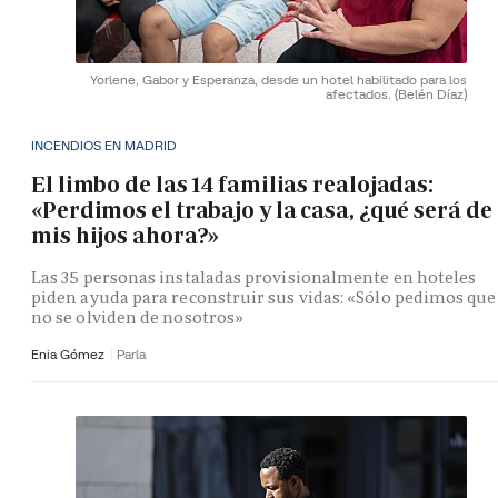
Yorlene, Gabor y Esperanza, desde un hotel habilitado para los
afectados.
(Belén Díaz)
INCENDIOS EN MADRID
El limbo de las 14 familias realojadas:
«Perdimos el trabajo y la casa, ¿qué será de
mis hijos ahora?»
Las 35 personas instaladas provisionalmente en hoteles
piden ayuda para reconstruir sus vidas: «Sólo pedimos que
no se olviden de nosotros»
Enia Gómez
Parla