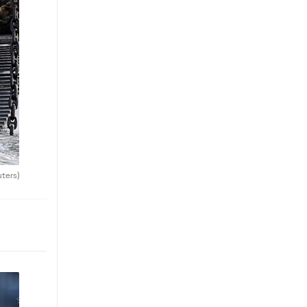
uters)