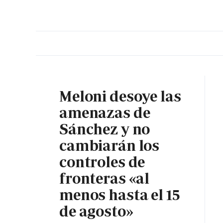
PORTADA
OPINIÓN
ESPAÑA
MADRID
INTE
Meloni desoye las
amenazas de
Sánchez y no
cambiarán los
controles de
fronteras «al
menos hasta el 15
de agosto»