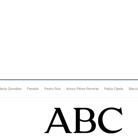
arta González
Pensión
Pedro Ruiz
Arturo Pérez-Reverte
Pablo Ojeda
Marco