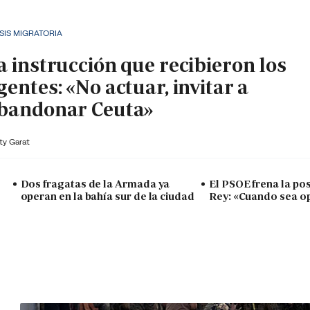
SIS MIGRATORIA
a instrucción que recibieron los
gentes: «No actuar, invitar a
bandonar Ceuta»
ty Garat
Dos fragatas de la Armada ya
El PSOE frena la posi
operan en la bahía sur de la ciudad
Rey: «Cuando sea o