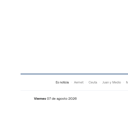
Saltar al contenido
Es noticia
Aemet
Ceuta
Juan y Medio
M
Viernes
07 de agosto 2026