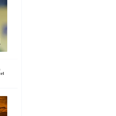
a
del