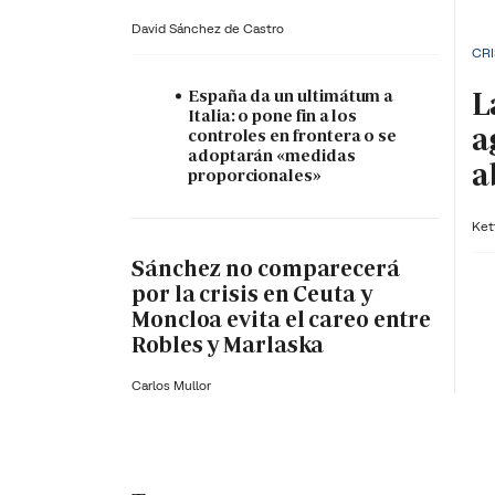
David Sánchez de Castro
CRI
L
España da un ultimátum a
Italia: o pone fin a los
a
controles en frontera o se
adoptarán «medidas
a
proporcionales»
Ket
Sánchez no comparecerá
por la crisis en Ceuta y
Moncloa evita el careo entre
Robles y Marlaska
Carlos Mullor