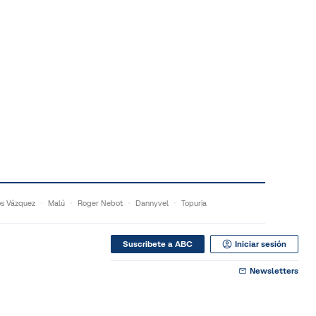
s Vázquez
Malú
Roger Nebot
Dannyvel
Topuria
Suscribete a ABC
Iniciar sesión
Newsletters