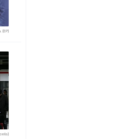
a.
(EP)
cells)