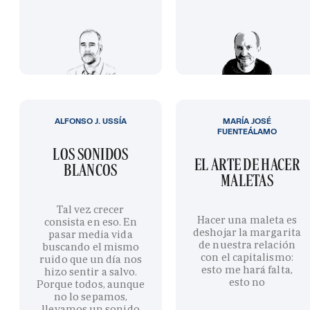
ALFONSO J. USSÍA
MARÍA JOSÉ
FUENTEÁLAMO
LOS SONIDOS
EL ARTE DE HACER
BLANCOS
MALETAS
Tal vez crecer
Hacer una maleta es
consista en eso. En
deshojar la margarita
pasar media vida
de nuestra relación
buscando el mismo
con el capitalismo:
ruido que un día nos
esto me hará falta,
hizo sentir a salvo.
esto no
Porque todos, aunque
no lo sepamos,
llevamos un sonido