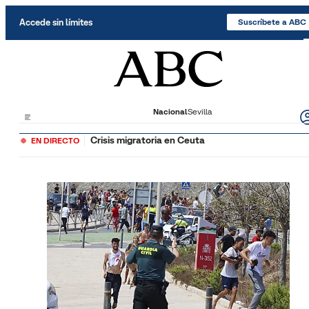
Saltar al contenido
Accede sin límites
Suscríbete a ABC
Nacional
Sevilla
Crisis migratoria en Ceuta
EN DIRECTO