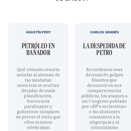
AGUSTÍN PERY
CARLOS GRANÉS
PETRÓLEO EN
LA DESPEDIDA DE
BAÑADOR
PETRO
Qué cómodo resulta
Recordemos esas
señalar al alemán de
decenas de golpes
las sandalias
blandos que
mientras se ocultan
denunció en sus
décadas de mala
comparecencias
planificación,
públicas, los ataques a
burocracia
un Congreso poblado
paralizante y
por «HP’s esclavistas»
gobiernos incapaces
o las alusiones
de prever el éxito que
constantes a la
ellos mismos
oligarquía y al
celebraban
colonialismo