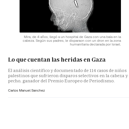
Mira, de 4 años, llegó a un hospital de Gaza con una bala en la
cabeza. Según sus padres, le disparaon con un dron en la zona
humanitaria declarada por Israel.
Lo que cuentan las heridas en Gaza
El análisis científico y documentado de 114 casos de niños
palestinos que sufrieron disparos selectivos en la cabeza y 
pecho, ganador del Premio Europeo de Periodismo.
Carlos Manuel Sanchez