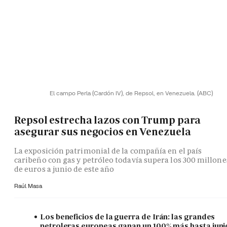
El campo Perla (Cardón IV), de Repsol, en Venezuela.
(ABC)
Repsol estrecha lazos con Trump para
asegurar sus negocios en Venezuela
La exposición patrimonial de la compañía en el país
caribeño con gas y petróleo todavía supera los 300 millone
de euros a junio de este año
Raúl Masa
Los beneficios de la guerra de Irán: las grandes
petroleras europeas ganan un 100% más hasta juni