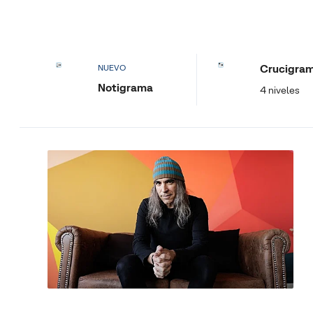
Crucigra
NUEVO
Notigrama
4 niveles