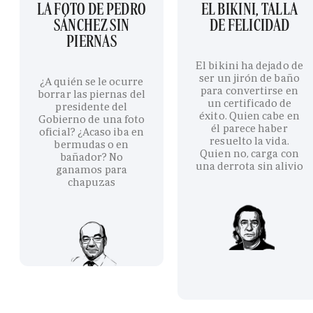
LA FOTO DE PEDRO
EL BIKINI, TALLA
SÁNCHEZ SIN
DE FELICIDAD
PIERNAS
El bikini ha dejado de
ser un jirón de baño
¿A quién se le ocurre
para convertirse en
borrar las piernas del
un certificado de
presidente del
éxito. Quien cabe en
Gobierno de una foto
él parece haber
oficial? ¿Acaso iba en
resuelto la vida.
bermudas o en
Quien no, carga con
bañador? No
una derrota sin alivio
ganamos para
chapuzas