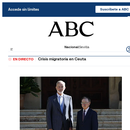
Saltar al contenido
Accede sin límites
Suscríbete a ABC
Nacional
Sevilla
Crisis migratoria en Ceuta
EN DIRECTO