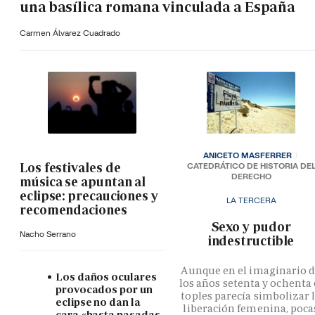
una basílica romana vinculada a España
Carmen Álvarez Cuadrado
ANICETO MASFERRER
Los festivales de
CATEDRÁTICO DE HISTORIA DE
DERECHO
música se apuntan al
eclipse: precauciones y
LA TERCERA
recomendaciones
­Sexo y pudor
Nacho Serrano
indestructible
Aunque en el imaginario 
Los daños oculares
los años setenta y ochenta 
provocados por un
toples parecía simbolizar 
eclipse no dan la
liberación femenina, poca
cara «hasta pasadas