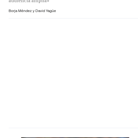
audiencia amplia»
Borja Méndez y
David Yagüe