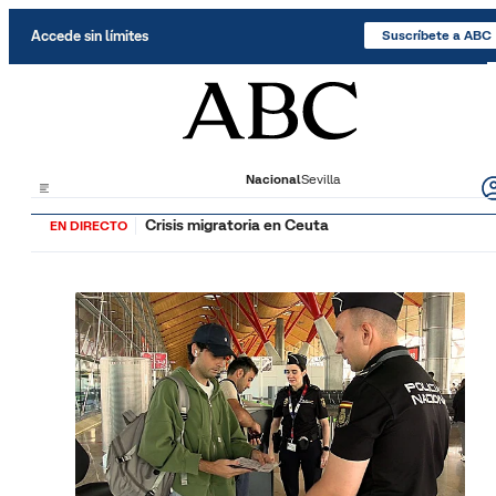
Saltar al contenido
Accede sin límites
Suscríbete a ABC
Nacional
Sevilla
Crisis migratoria en Ceuta
EN DIRECTO