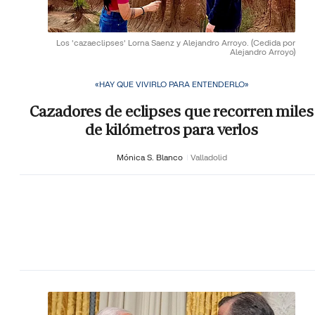
Los 'cazaeclipses' Lorna Saenz y Alejandro Arroyo.
(Cedida por
Alejandro Arroyo)
«HAY QUE VIVIRLO PARA ENTENDERLO»
Cazadores de eclipses que recorren miles
de kilómetros para verlos
Mónica S. Blanco
Valladolid