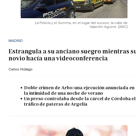
La Policía y el Summa, en el lugar del suceso, la calle de
Valentín Aguirre.
(ABC)
MADRID
Estrangula a su anciano suegro mientras s
novio hacía una videoconferencia
Carlos Hidalgo
Doble crimen de Arbo: una ejecución anunciada en
la intimidad de una noche de verano
Un preso controlaba desde la cárcel de Córdoba el
tráfico de pateras de Argelia