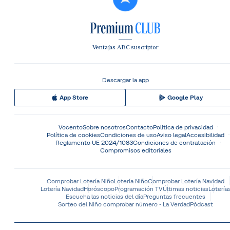
Ventajas ABC suscriptor
Descargar la app
App Store
Google Play
Vocento
Sobre nosotros
Contacto
Política de privacidad
Política de cookies
Condiciones de uso
Aviso legal
Accesibilidad
Reglamento UE 2024/1083
Condiciones de contratación
Compromisos editoriales
Comprobar Lotería Niño
Lotería Niño
Comprobar Lotería Navidad
Lotería Navidad
Horóscopo
Programación TV
Últimas noticias
Lotería
Escucha las noticias del día
Preguntas frecuentes
Sorteo del Niño comprobar número - La Verdad
Pódcast