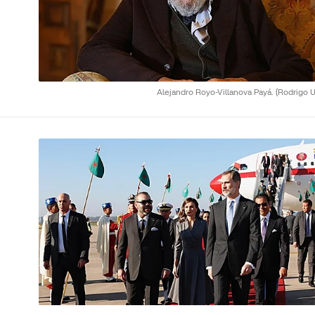
Alejandro Royo-Villanova Payá.
(Rodrigo U