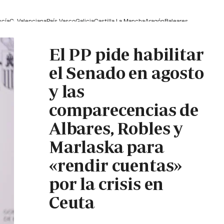
ucía
C. Valenciana
País Vasco
Galicia
Castilla La Mancha
Aragón
Baleares
El PP pide habilitar
el Senado en agosto
y las
comparecencias de
Albares, Robles y
Marlaska para
«rendir cuentas»
por la crisis en
Ceuta