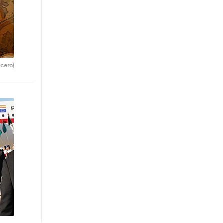
cero)