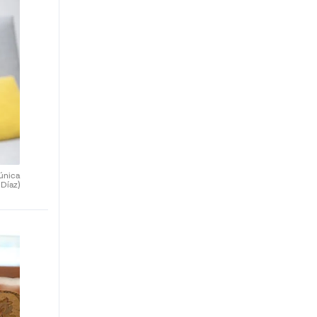
 única
 Díaz)