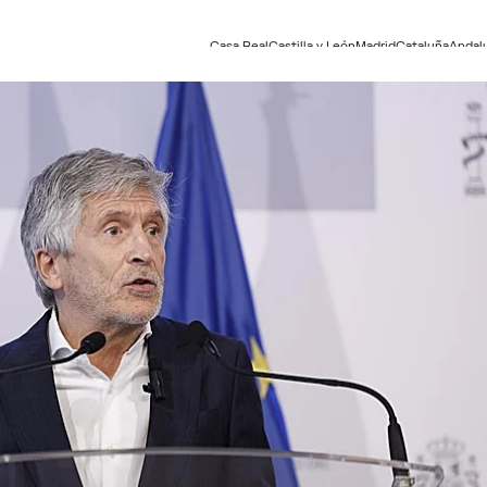
Casa Real
Castilla y León
Madrid
Cataluña
Andal