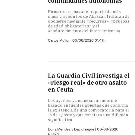
comunidades autónomas
Firmaron rechazar el reparto de más
niños y, según los de Abascal, tratarán de
oponerse mediante «recursos», «pruebas
de edad obligatorias» y el
«endurecimiento del internamiento»
Carlos Mullor
|
06/08/2026 01:47h.
La Guardia Civil investiga el
«riesgo real» de otro asalto
en Ceuta
Los agentes ya manejan un informe
basado en fuentes abiertas que confirma
la existencia de una convocatoria para el
15 de agosto y que constata una difusión
significativa
Borja Méndez y
David Yagüe
|
06/08/2026
01:47h.