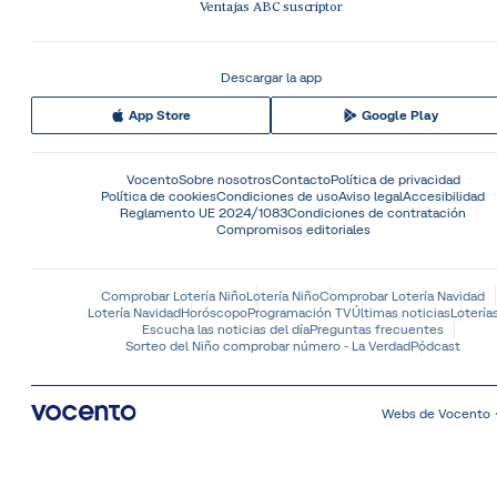
Ventajas ABC suscriptor
Descargar la app
App Store
Google Play
Vocento
Sobre nosotros
Contacto
Política de privacidad
Política de cookies
Condiciones de uso
Aviso legal
Accesibilidad
Reglamento UE 2024/1083
Condiciones de contratación
Compromisos editoriales
Comprobar Lotería Niño
Lotería Niño
Comprobar Lotería Navidad
Lotería Navidad
Horóscopo
Programación TV
Últimas noticias
Lotería
Escucha las noticias del día
Preguntas frecuentes
Sorteo del Niño comprobar número - La Verdad
Pódcast
Webs de Vocento