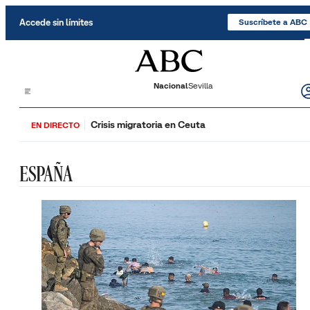
Saltar al contenido
Accede sin límites
Suscríbete a ABC
Nacional
Sevilla
Crisis migratoria en Ceuta
EN DIRECTO
ESPAÑA