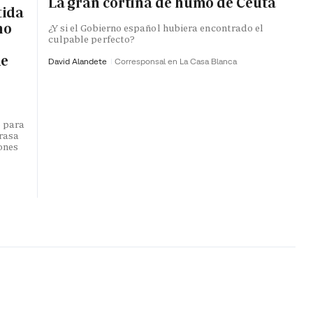
La gran cortina de humo de Ceuta
tida
no
¿Y si el Gobierno español hubiera encontrado el
culpable perfecto?
de
David Alandete
Corresponsal en La Casa Blanca
o para
trasa
lones