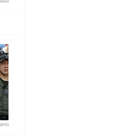
uters)
.
(EFE)