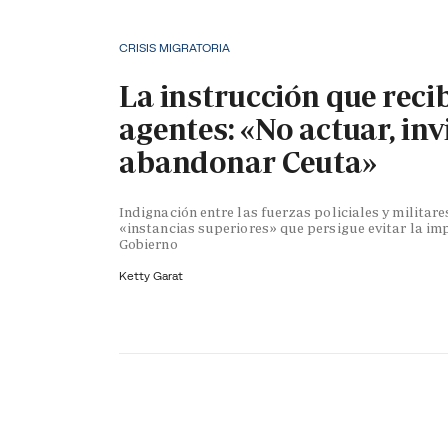
CRISIS MIGRATORIA
La instrucción que reci
agentes: «No actuar, inv
abandonar Ceuta»
Indignación entre las fuerzas policiales y militare
«instancias superiores» que persigue evitar la im
Gobierno
Ketty Garat