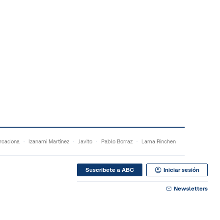
rcadona
Izanami Martínez
Javito
Pablo Borraz
Lama Rinchen
Suscribete a ABC
Iniciar sesión
Newsletters