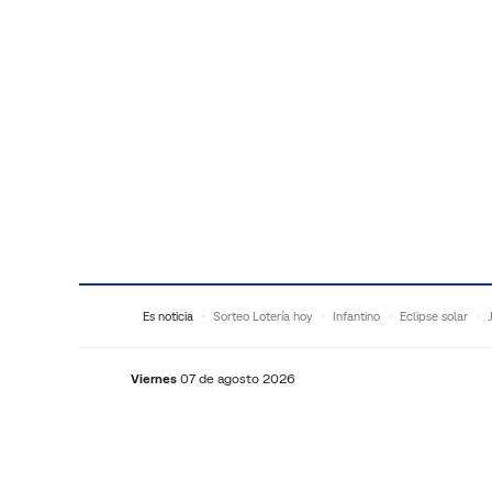
Saltar al contenido
Es noticia
Sorteo Lotería hoy
Infantino
Eclipse solar
Viernes
07 de agosto 2026