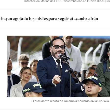
Infantes de Marina de EE.UU. desembarcan en Puerto Rico.
(Re
e hayan agotado los misiles para seguir atacando a Irán
El presidente electo de Colombia Abelardo de la Espriella