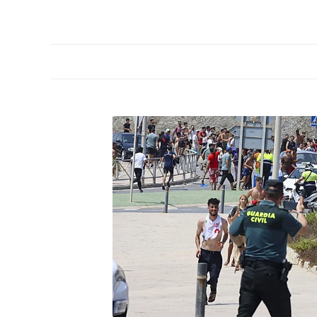
PORTADA
OPINIÓN
ESPAÑA
MADRID
INTE