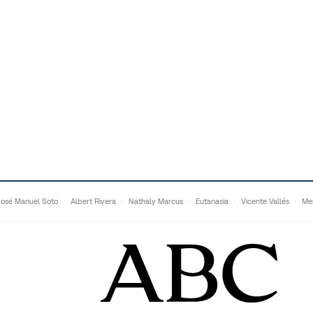
José Manuel Soto
Albert Rivera
Nathaly Marcus
Eutanasia
Vicente Vallés
Me
Adrián Quevedo
Ganaderos
Matteo Grandi