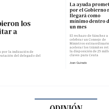
La ayuda prome
por el Gobierno 
llegará como
mínimo dentro 
bieron los
un mes
itar a
El rechazo de Sánchez a
celebrar un Consejo de
Ministros extraordinari
acelerar los trámites re
la disposición de 25 mil
s por la indicación de
claves para Ceuta
putación del delegado del
Joan Guirado