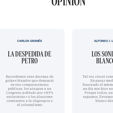
OPINIÓN
CARLOS GRANÉS
ALFONSO J. 
LA DESPEDIDA DE
LOS SON
PETRO
BLANC
Recordemos esas decenas de
Tal vez crecer cons
golpes blandos que denunció
En pasar med
en sus comparecencias
buscando el mism
públicas, los ataques a un
un día nos hizo sen
Congreso poblado por «HP’s
Porque todos, au
esclavistas» o las alusiones
sepamos, llevamo
constantes a la oligarquía y
blanco de
al colonialismo