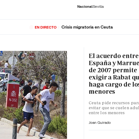
Nacional
Sevilla
Crisis migratoria en Ceuta
EN DIRECTO
RNACIONAL
ECONOMÍA
DEPORTES
SOCIEDAD
CULTURA
GENTE
PLAY
HISTORIA
ÚLTI
El acuerdo entre
España y Marru
de 2007 permite
exigir a Rabat qu
haga cargo de lo
menores
Ceuta pide recursos par
evitar que se cuelen adu
entre los menores
Joan Guirado