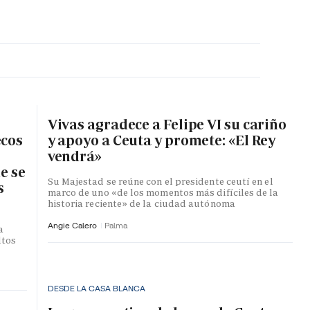
MA HORA
Vivas agradece a Felipe VI su cariño
ecos
y apoyo a Ceuta y promete: «El Rey
vendrá»
e se
Su Majestad se reúne con el presidente ceutí en el
s
marco de uno «de los momentos más difíciles de la
historia reciente» de la ciudad autónoma
Angie Calero
Palma
a
ltos
DESDE LA CASA BLANCA