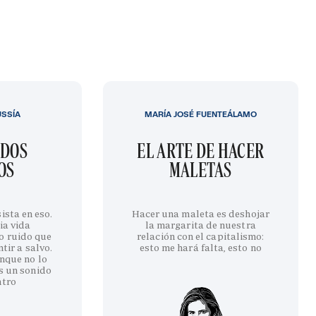
USSÍA
MARÍA JOSÉ FUENTEÁLAMO
IDOS
EL ARTE DE HACER
OS
MALETAS
ista en eso.
Hacer una maleta es deshojar
ia vida
la margarita de nuestra
o ruido que
relación con el capitalismo:
tir a salvo.
esto me hará falta, esto no
nque no lo
s un sonido
ntro