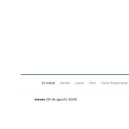
Saltar al contenido
Es noticia
Aemet
Llanes
Paro
David Bustamante
Jueves
06 de agosto 2026