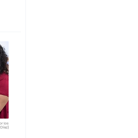
or los
 Díaz)