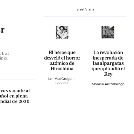
Israel Viana
ar
El héroe que
La revolución
I, al
desveló el horror
inesperada de
ipio,
atómico de
las alpargatas
Hiroshima
que aplaudió el
Rey
Iain MacGregor
Londres
Mónica Arrizabalaga
ecos sacude al
añol en plena
ndial de 2030