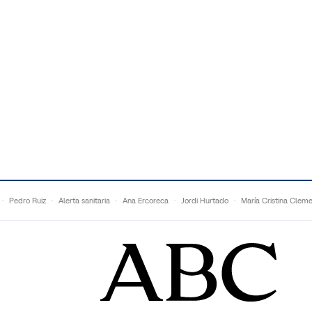
Pedro Ruiz
Alerta sanitaria
Ana Ercoreca
Jordi Hurtado
María Cristina Clem
Mariana Zapién
Dan Buettner