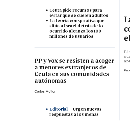
Ceuta pide recursos para
evitar que se cuelen adultos
L
La teoría conspirativa que
sitúa a Israel detrás de lo
c
ocurrido alcanza los 100
e
millones de usuarios
El 
que
PP y Vox se resisten a acoger
apu
a menores extranjeros de
Pab
Ceuta en sus comunidades
autónomas
Carlos Mullor
Editorial
Urgen nuevas
respuestas a los menas