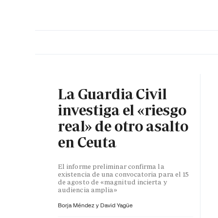
PORTADA
OPINIÓN
ESPAÑA
MADRID
INTE
La Guardia Civil
investiga el «riesgo
real» de otro asalto
en Ceuta
El informe preliminar confirma la
existencia de una convocatoria para el 15
de agosto de «magnitud incierta y
audiencia amplia»
Borja Méndez y
David Yagüe