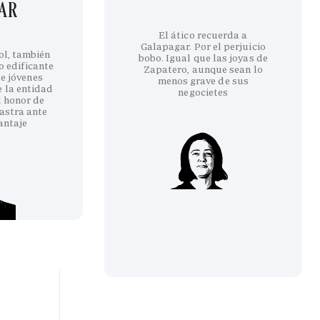
GAR
El ático recuerda a
Galapagar. Por el perjuicio
ol, también
bobo. Igual que las joyas de
co edificante
Zapatero, aunque sean lo
e jóvenes
menos grave de sus
e la entidad
negocietes
l honor de
astra ante
antaje