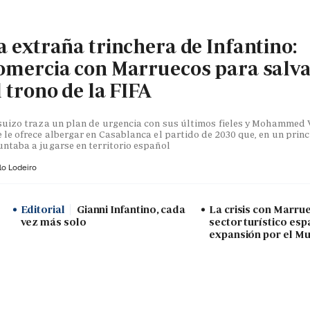
a extraña trinchera de Infantino:
omercia con Marruecos para salv
l trono de la FIFA
suizo traza un plan de urgencia con sus últimos fieles y Mohammed V
 le ofrece albergar en Casablanca el partido de 2030 que, en un princ
ntaba a jugarse en territorio español
lo Lodeiro
Editorial
Gianni Infantino, cada
La crisis con Marru
vez más solo
sector turístico esp
expansión por el Mu