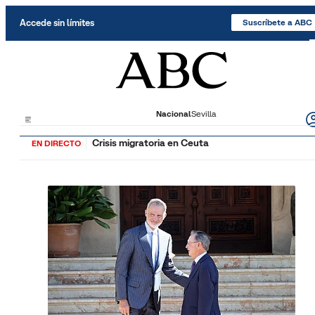
Saltar al contenido
Accede sin límites
Suscríbete a ABC
Nacional
Sevilla
Crisis migratoria en Ceuta
EN DIRECTO