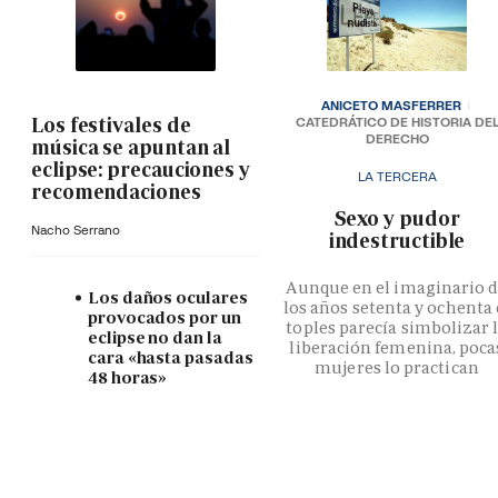
ANICETO MASFERRER
Los festivales de
CATEDRÁTICO DE HISTORIA DE
DERECHO
música se apuntan al
eclipse: precauciones y
LA TERCERA
recomendaciones
­Sexo y pudor
Nacho Serrano
indestructible
Aunque en el imaginario 
Los daños oculares
los años setenta y ochenta 
provocados por un
toples parecía simbolizar 
eclipse no dan la
liberación femenina, poca
cara «hasta pasadas
mujeres lo practican
48 horas»