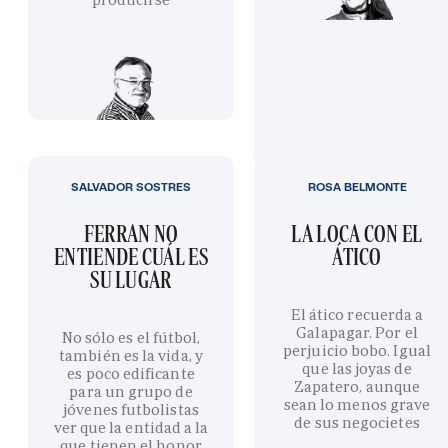
SALVADOR SOSTRES
ROSA BELMONTE
FERRAN NO
LA LOCA CON EL
ENTIENDE CUÁL ES
ÁTICO
SU LUGAR
El ático recuerda a
Galapagar. Por el
No sólo es el fútbol,
perjuicio bobo. Igual
también es la vida, y
que las joyas de
es poco edificante
Zapatero, aunque
para un grupo de
sean lo menos grave
jóvenes futbolistas
de sus negocietes
ver que la entidad a la
que tienen el honor