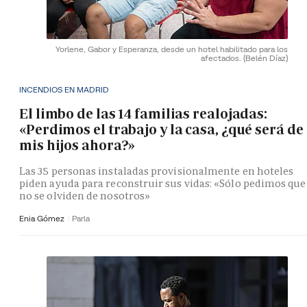
Yorlene, Gabor y Esperanza, desde un hotel habilitado para los
afectados.
(Belén Díaz)
INCENDIOS EN MADRID
El limbo de las 14 familias realojadas:
«Perdimos el trabajo y la casa, ¿qué será de
mis hijos ahora?»
Las 35 personas instaladas provisionalmente en hoteles
piden ayuda para reconstruir sus vidas: «Sólo pedimos que
no se olviden de nosotros»
Enia Gómez
Parla