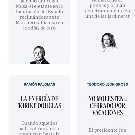
además del Yebel
plumas y orinan
Musa, el elefante en la
penetrantemente en
habitación del Estado
una de las jardineras
reclinándose ante
Marruecos. Incluso en
los días de taró
RAMÓN PALOMAR
TEODORO LEÓN GROSS
LA ENERGÍA DE
NO MOLESTEN…
'KIRIKI' DOUGLAS
CERRADO POR
VACACIONES
Cuando aquellos
padres de antaño te
El presidente con
conducían hasta la