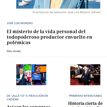
El productor de televisión José Luis Moreno.
(Gtres)
JOSÉ LUIS MORENO
El misterio de la vida personal del
todopoderoso productor envuelto en
polémicas
Álex Ander
DE '¡ALLÁ TÚ!' A 'REACCIÓN EN
PRIMERAS INTENCIONES
CADENA'
Historia cierta de
Así son los concursos