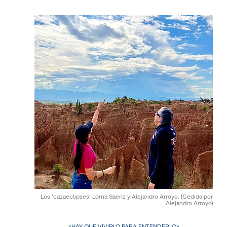
Los 'cazaeclipses' Lorna Saenz y Alejandro Arroyo.
(Cedida por
Alejandro Arroyo)
«HAY QUE VIVIRLO PARA ENTENDERLO»