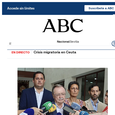
Saltar al contenido
Accede sin límites
Suscríbete a ABC
Nacional
Sevilla
Crisis migratoria en Ceuta
EN DIRECTO