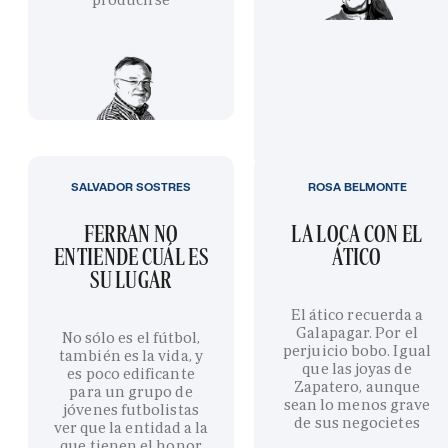
SALVADOR SOSTRES
ROSA BELMONTE
FERRAN NO
LA LOCA CON EL
ENTIENDE CUÁL ES
ÁTICO
SU LUGAR
El ático recuerda a
Galapagar. Por el
No sólo es el fútbol,
perjuicio bobo. Igual
también es la vida, y
que las joyas de
es poco edificante
Zapatero, aunque
para un grupo de
sean lo menos grave
jóvenes futbolistas
de sus negocietes
ver que la entidad a la
que tienen el honor