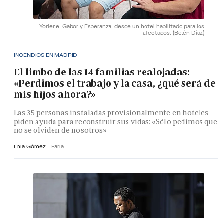
Yorlene, Gabor y Esperanza, desde un hotel habilitado para los
afectados.
(Belén Díaz)
INCENDIOS EN MADRID
El limbo de las 14 familias realojadas:
«Perdimos el trabajo y la casa, ¿qué será de
mis hijos ahora?»
Las 35 personas instaladas provisionalmente en hoteles
piden ayuda para reconstruir sus vidas: «Sólo pedimos que
no se olviden de nosotros»
Enia Gómez
Parla