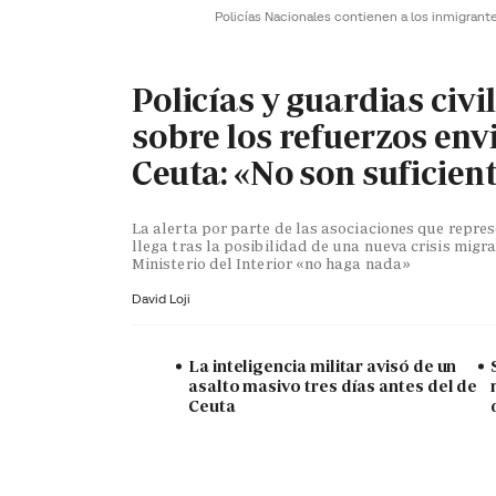
Policías Nacionales contienen a los inmigrant
Policías y guardias civi
sobre los refuerzos env
Ceuta: «No son suficien
La alerta por parte de las asociaciones que repr
llega tras la posibilidad de una nueva crisis migra
Ministerio del Interior «no haga nada»
David Loji
La inteligencia militar avisó de un
asalto masivo tres días antes del de
Ceuta