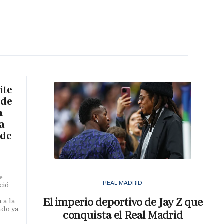
MA HORA
ite
 de
a
a
 de
e
REAL MADRID
ció
El imperio deportivo de Jay Z que
 a la
ado ya
conquista el Real Madrid