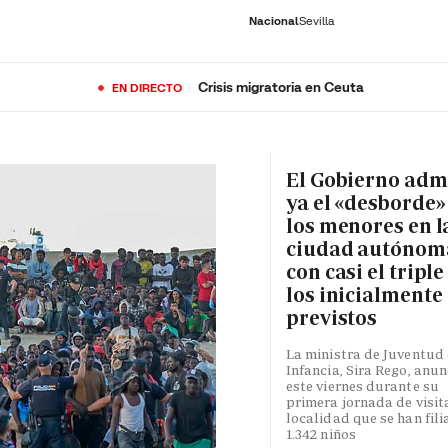
Nacional
Sevilla
Crisis migratoria en Ceuta
EN DIRECTO
RNACIONAL
ECONOMÍA
DEPORTES
SOCIEDAD
CULTURA
GENTE
PLAY
HISTORIA
ÚLTI
El Gobierno adm
ya el «desborde»
los menores en l
ciudad autónom
con casi el triple
los inicialmente
previstos
La ministra de Juventud 
Infancia, Sira Rego, anun
este viernes durante su
primera jornada de visita
localidad que se han fili
1.342 niños