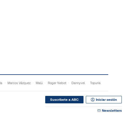
da
Marcos Vázquez
Malú
Roger Nebot
Dannyvel
Topuria
Suscribete a ABC
Iniciar sesión
Newsletters