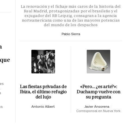
La renovación y el fichaje más caros de la historia del
Real Madrid, protagonizadas por el brasileño y el
exjugador del RB Leipzig, consagran a la agencia
norteamericana como una de las mayores potencias
del mundo de los despachos
Pablo Sierra
a
 que
es
Las fiestas privadas de
«Pero… ¿es arte?»:
n
Ibiza, el último refugio
Duchamp vuelve con
n
del lujo
su pregunta
o
en
Antonio Albert
Javier Ansorena
Corresponsal en Nueva York