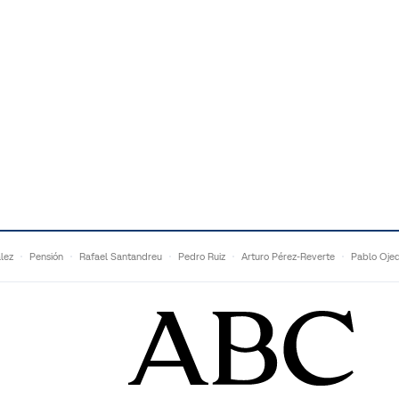
lez
Pensión
Rafael Santandreu
Pedro Ruiz
Arturo Pérez-Reverte
Pablo Oje