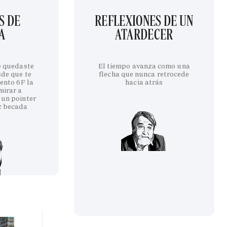
S DE
REFLEXIONES DE UN
A
ATARDECER
te quedaste
El tiempo avanza como una
sde que te
flecha que nunca retrocede
iento 6F la
hacia atrás
mirar a
 un pointer
z becada