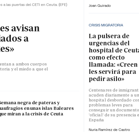
es a las puertas del CETI en Ceuta.
(EFE)
Joan Guirado
les avisan
CRISIS MIGRATORIA
La pulsera de
iados a
urgencias del
tes»
hospital de Ceut
como efecto
llamada: «Creen
esentan a ambos cuerpos
toria y el miedo a que el
les servirá para
pedir asilo»
Centenares de inmigrant
acuden diariamente a u
hospital desbordado co
Semana negra de pateras y
problemas leves para
naufragios en unas islas Baleares
conseguir un document
que miran a la crisis de Ceuta
'oficial' de su presencia 
España
Nuria Ramírez de Castro