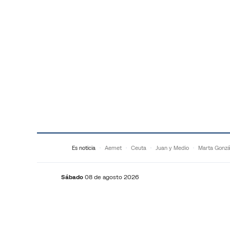
Saltar al contenido
Es noticia
Aemet
Ceuta
Juan y Medio
Marta Gonzá
Sábado
08 de agosto 2026