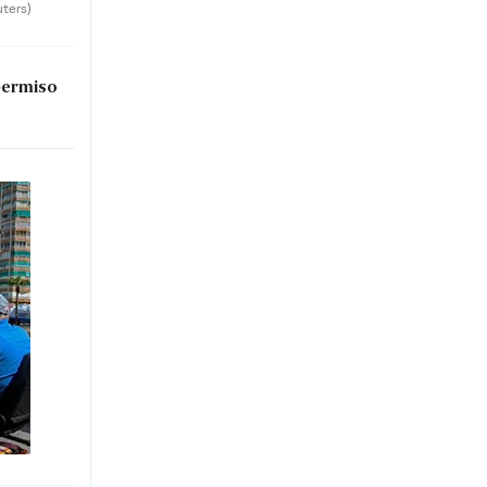
uters)
permiso