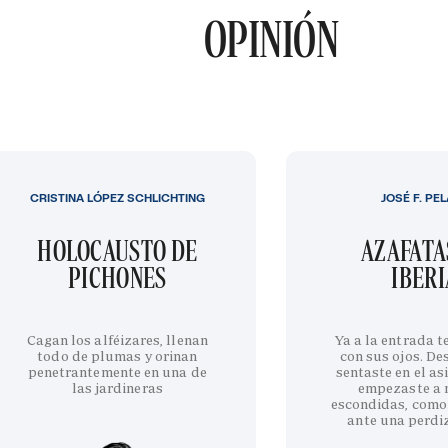
OPINIÓN
CRISTINA LÓPEZ SCHLICHTING
JOSÉ F. PE
HOLOCAUSTO DE
AZAFATA
PICHONES
IBERI
Cagan los alféizares, llenan
Ya a la entrada 
todo de plumas y orinan
con sus ojos. De
penetrantemente en una de
sentaste en el as
las jardineras
empezaste a 
escondidas, como
ante una perdi