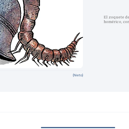
El zoquete d
homérico, con
(Nieto)