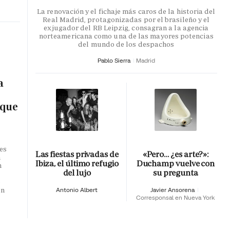
La renovación y el fichaje más caros de la historia del
Real Madrid, protagonizadas por el brasileño y el
exjugador del RB Leipzig, consagran a la agencia
norteamericana como una de las mayores potencias
del mundo de los despachos
Pablo Sierra
Madrid
a
 que
es
Las fiestas privadas de
«Pero… ¿es arte?»:
n
Ibiza, el último refugio
Duchamp vuelve con
n
del lujo
su pregunta
o
en
Antonio Albert
Javier Ansorena
Corresponsal en Nueva York