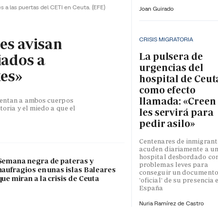
es a las puertas del CETI en Ceuta.
(EFE)
Joan Guirado
les avisan
CRISIS MIGRATORIA
La pulsera de
iados a
urgencias del
tes»
hospital de Ceut
como efecto
llamada: «Creen
esentan a ambos cuerpos
toria y el miedo a que el
les servirá para
pedir asilo»
Centenares de inmigrant
acuden diariamente a u
hospital desbordado co
Semana negra de pateras y
problemas leves para
naufragios en unas islas Baleares
conseguir un document
que miran a la crisis de Ceuta
'oficial' de su presencia 
España
Nuria Ramírez de Castro