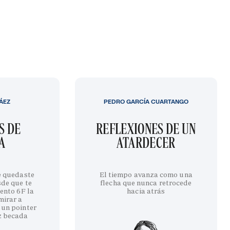
LÁEZ
PEDRO GARCÍA CUARTANGO
S DE
REFLEXIONES DE UN
A
ATARDECER
te quedaste
El tiempo avanza como una
sde que te
flecha que nunca retrocede
iento 6F la
hacia atrás
mirar a
 un pointer
z becada