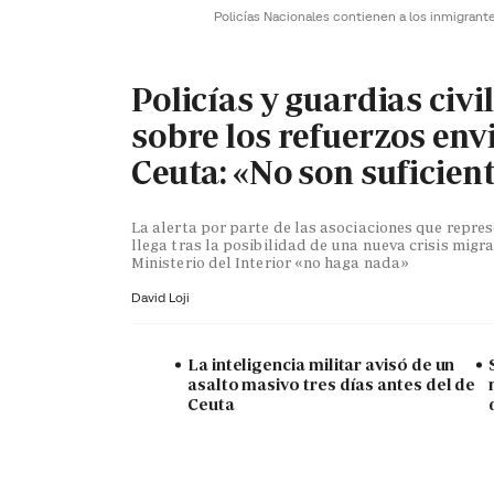
Policías Nacionales contienen a los inmigrant
Policías y guardias civi
sobre los refuerzos env
Ceuta: «No son suficien
La alerta por parte de las asociaciones que repr
llega tras la posibilidad de una nueva crisis migra
Ministerio del Interior «no haga nada»
David Loji
La inteligencia militar avisó de un
asalto masivo tres días antes del de
Ceuta