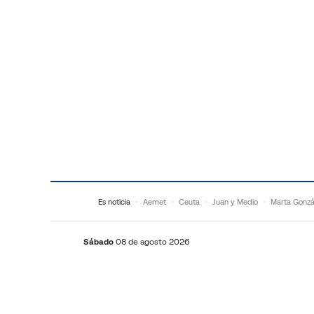
Saltar al contenido
Es noticia
Aemet
Ceuta
Juan y Medio
Marta Gonzá
Sábado
08 de agosto 2026