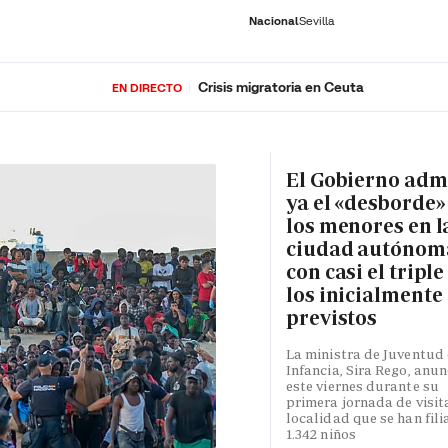
Nacional
Sevilla
Crisis migratoria en Ceuta
EN DIRECTO
RNACIONAL
ECONOMÍA
DEPORTES
SOCIEDAD
CULTURA
GENTE
PLAY
HISTORIA
ÚLTI
El Gobierno adm
ya el «desborde»
los menores en l
ciudad autónom
con casi el triple
los inicialmente
previstos
La ministra de Juventud 
Infancia, Sira Rego, anun
este viernes durante su
primera jornada de visita
localidad que se han fili
1.342 niños