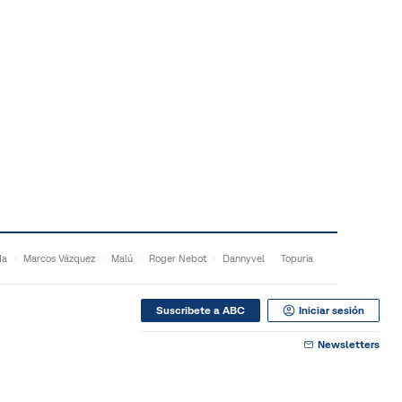
da
Marcos Vázquez
Malú
Roger Nebot
Dannyvel
Topuria
Suscribete a ABC
Iniciar sesión
Newsletters