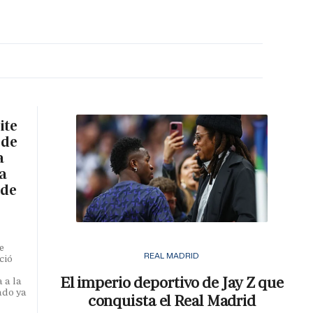
MA HORA
ite
 de
a
a
 de
e
REAL MADRID
ció
El imperio deportivo de Jay Z que
 a la
ado ya
conquista el Real Madrid