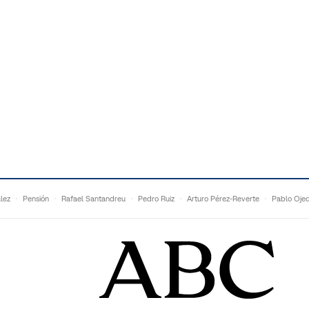
lez
Pensión
Rafael Santandreu
Pedro Ruiz
Arturo Pérez-Reverte
Pablo Oje