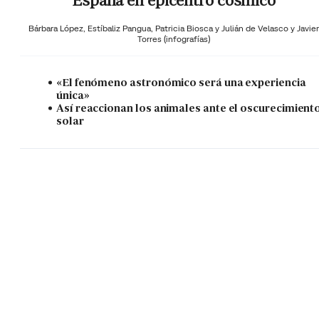
España en epicentro cósmico
Bárbara López,
Estíbaliz Pangua,
Patricia Biosca y
Julián de Velasco y Javier
Torres (infografías)
«El fenómeno astronómico será una experiencia
única»
Así reaccionan los animales ante el oscurecimient
solar