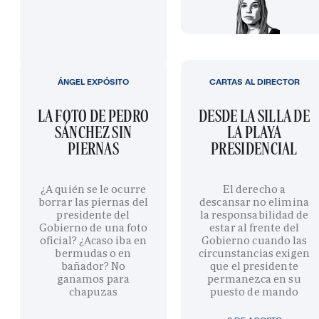
ÁNGEL EXPÓSITO
CARTAS AL DIRECTOR
LA FOTO DE PEDRO
DESDE LA SILLA DE
SÁNCHEZ SIN
LA PLAYA
PIERNAS
PRESIDENCIAL
¿A quién se le ocurre
El derecho a
borrar las piernas del
descansar no elimina
presidente del
la responsabilidad de
Gobierno de una foto
estar al frente del
oficial? ¿Acaso iba en
Gobierno cuando las
bermudas o en
circunstancias exigen
bañador? No
que el presidente
ganamos para
permanezca en su
chapuzas
puesto de mando