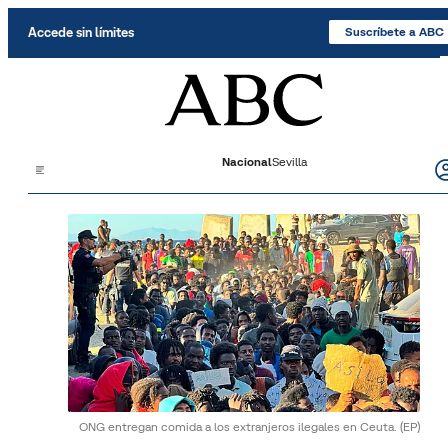
Saltar al contenido
Accede sin límites
Suscríbete a ABC
Nacional
Sevilla
ONG entregan comida a los extranjeros ilegales en Ceuta.
(EP)