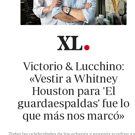
Victorio & Lucchino:
«Vestir a Whitney
Houston para 'El
guardaespaldas' fue lo
que más nos marcó»
Todas las celebridades de los ochenta y noventa acudían a 