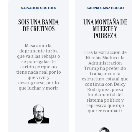
SALVADOR SOSTRES
KARINA SAINZ BORGO
SOIS UNA BANDA
UNA MONTAÑA DE
DE CRETINOS
MUERTE Y
POBREZA
Masa amorfa,
deprimente turba
Tras la extracción de
que va a las rebajas o
Nicolás Maduro, la
se pone gafas de
Administración
cartón porque no
Trump ha preferido
tiene nada real por lo
trabajar con la
que vivir y
estructura estatal que
desangrarse, por lo
continúa con Delcy
que luchar y morir
Rodríguez, pieza
fundamental del
sistema político y
represivo que dijo
querer combatir