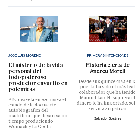
JOSÉ LUIS MORENO
PRIMERAS INTENCIONES
El misterio de la vida
Historia cierta de
personal del
Andreu Morell
todopoderoso
Desde sus quince días en l
productor envuelto en
puerta ha sido el más lea
polémicas
colaborador que ha tenid
Manuel Lao. Ni siquiera e
ABC desvela en exclusiva el
dinero le ha importado, só
estado de la docuserie
servir a su patrón
autobiográfica del
madrileño que llevan ya un
Salvador Sostres
tiempo produciendo
Womack y La Goota