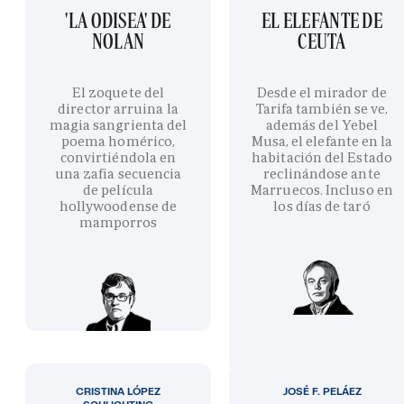
'LA ODISEA' DE
EL ELEFANTE DE
NOLAN
CEUTA
El zoquete del
Desde el mirador de
director arruina la
Tarifa también se ve,
magia sangrienta del
además del Yebel
poema homérico,
Musa, el elefante en la
convirtiéndola en
habitación del Estado
una zafia secuencia
reclinándose ante
de película
Marruecos. Incluso en
hollywoodense de
los días de taró
mamporros
CRISTINA LÓPEZ
JOSÉ F. PELÁEZ