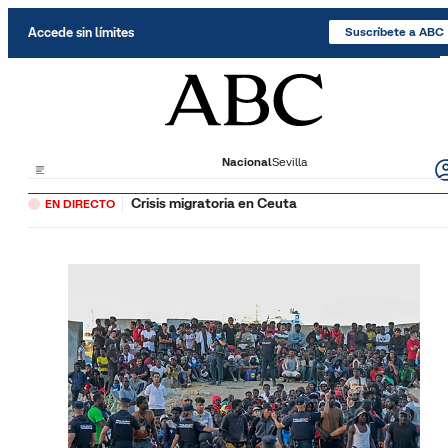
Saltar al contenido
Accede sin límites
Suscríbete a ABC
Nacional
Sevilla
Crisis migratoria en Ceuta
EN DIRECTO