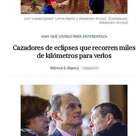
Los 'cazaeclipses' Lorna Saenz y Alejandro Arroyo.
(Cedida por
Alejandro Arroyo)
«HAY QUE VIVIRLO PARA ENTENDERLO»
Cazadores de eclipses que recorren miles
de kilómetros para verlos
Mónica S. Blanco
Valladolid