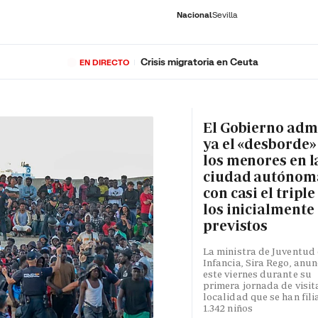
Nacional
Sevilla
Crisis migratoria en Ceuta
EN DIRECTO
RNACIONAL
ECONOMÍA
DEPORTES
SOCIEDAD
CULTURA
GENTE
PLAY
HISTORIA
ÚLTI
El Gobierno adm
ya el «desborde»
los menores en l
ciudad autónom
con casi el triple
los inicialmente
previstos
La ministra de Juventud 
Infancia, Sira Rego, anun
este viernes durante su
primera jornada de visita
localidad que se han fili
1.342 niños