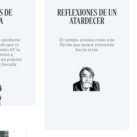
S DE
REFLEXIONES DE UN
A
ATARDECER
te quedaste
El tiempo avanza como una
sde que te
flecha que nunca retrocede
iento 6F la
hacia atrás
mirar a
 un pointer
z becada