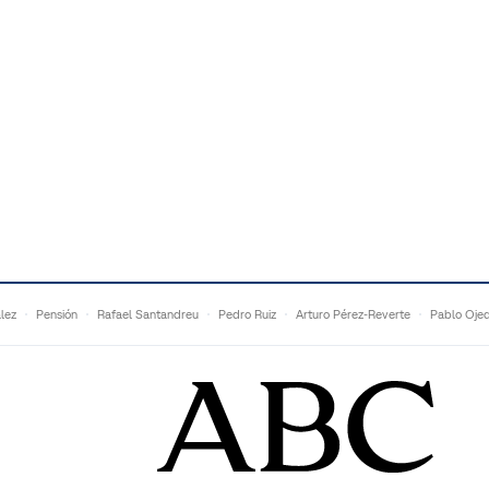
lez
Pensión
Rafael Santandreu
Pedro Ruiz
Arturo Pérez-Reverte
Pablo Oje