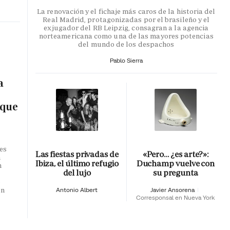
La renovación y el fichaje más caros de la historia del
Real Madrid, protagonizadas por el brasileño y el
exjugador del RB Leipzig, consagran a la agencia
norteamericana como una de las mayores potencias
del mundo de los despachos
Pablo Sierra
a
 que
es
Las fiestas privadas de
«Pero… ¿es arte?»:
n
Ibiza, el último refugio
Duchamp vuelve con
n
del lujo
su pregunta
o
en
Antonio Albert
Javier Ansorena
Corresponsal en Nueva York