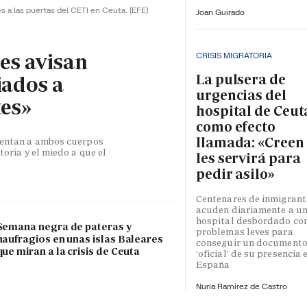
es a las puertas del CETI en Ceuta.
(EFE)
Joan Guirado
les avisan
CRISIS MIGRATORIA
La pulsera de
iados a
urgencias del
tes»
hospital de Ceut
como efecto
llamada: «Creen
esentan a ambos cuerpos
toria y el miedo a que el
les servirá para
pedir asilo»
Centenares de inmigrant
acuden diariamente a u
hospital desbordado co
Semana negra de pateras y
problemas leves para
naufragios en unas islas Baleares
conseguir un document
que miran a la crisis de Ceuta
'oficial' de su presencia 
España
Nuria Ramírez de Castro