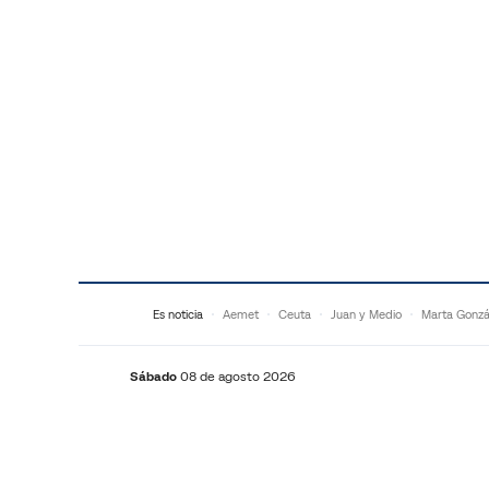
Saltar al contenido
Es noticia
Aemet
Ceuta
Juan y Medio
Marta Gonzá
Sábado
08 de agosto 2026