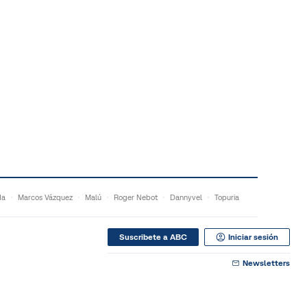
da
Marcos Vázquez
Malú
Roger Nebot
Dannyvel
Topuria
Suscribete a ABC
Iniciar sesión
Newsletters