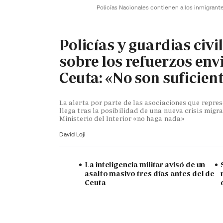
Policías Nacionales contienen a los inmigrant
Policías y guardias civi
sobre los refuerzos env
Ceuta: «No son suficien
La alerta por parte de las asociaciones que repr
llega tras la posibilidad de una nueva crisis migra
Ministerio del Interior «no haga nada»
David Loji
La inteligencia militar avisó de un
asalto masivo tres días antes del de
Ceuta