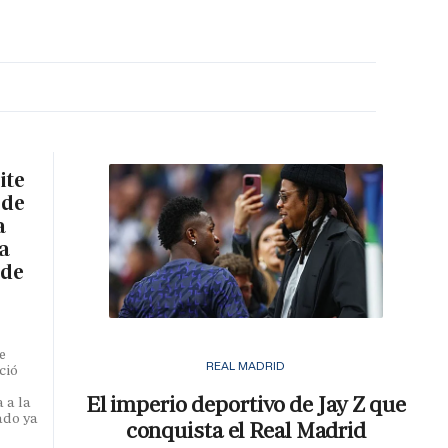
MA HORA
ite
 de
a
a
 de
e
REAL MADRID
ció
El imperio deportivo de Jay Z que
 a la
ado ya
conquista el Real Madrid