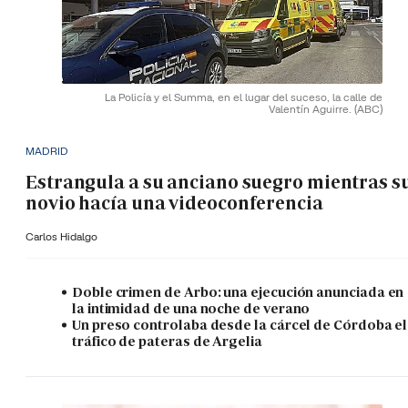
La Policía y el Summa, en el lugar del suceso, la calle de
Valentín Aguirre.
(ABC)
MADRID
Estrangula a su anciano suegro mientras s
novio hacía una videoconferencia
Carlos Hidalgo
Doble crimen de Arbo: una ejecución anunciada en
la intimidad de una noche de verano
Un preso controlaba desde la cárcel de Córdoba el
tráfico de pateras de Argelia