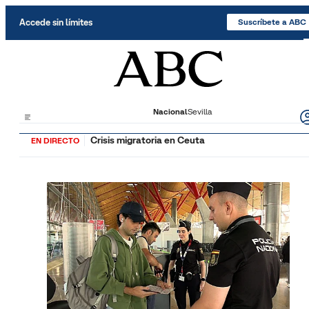
Saltar al contenido
Accede sin límites
Suscríbete a ABC
Nacional
Sevilla
Crisis migratoria en Ceuta
EN DIRECTO