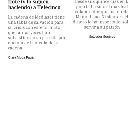
flote (y lo siguen
Desde sus quince días en l
puerta ha sido el más lea
haciendo) a Telecinco
colaborador que ha tenid
Manuel Lao. Ni siquiera e
La cadena de Mediaset tiene
dinero le ha importado, só
una tabla de salvación para
servir a su patrón
su crisis con este formato
que tantas veces han
Salvador Sostres
subsistido en su parrilla por
encima de la media de la
cadena
Clara Molla Pagán