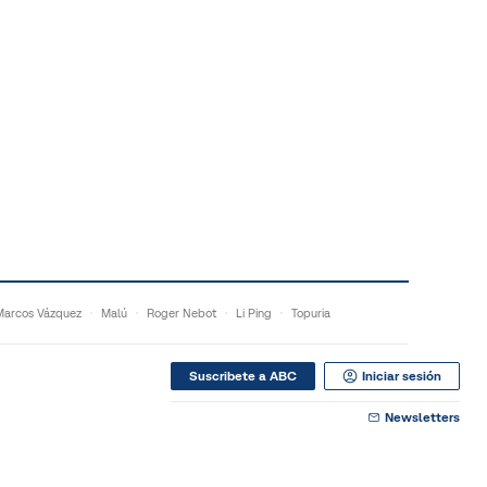
Marcos Vázquez
Malú
Roger Nebot
Li Ping
Topuria
Suscribete a ABC
Iniciar sesión
Newsletters