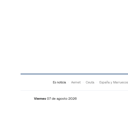
Saltar al contenido
Es noticia
Aemet
Ceuta
España y Marruecos
Viernes
07 de agosto 2026