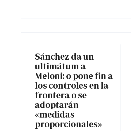
PORTADA
OPINIÓN
ESPAÑA
MADRID
INTE
Sánchez da un
ultimátum a
Meloni: o pone fin a
los controles en la
frontera o se
adoptarán
«medidas
proporcionales»