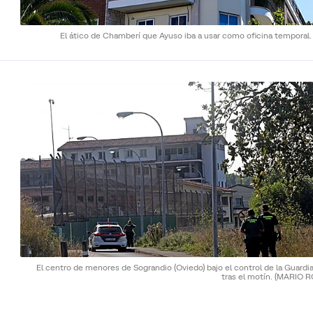
El ático de Chamberí que Ayuso iba a usar como oficina temporal
El centro de menores de Sograndio (Oviedo) bajo el control de la Guardia
tras el motín.
(MARIO R