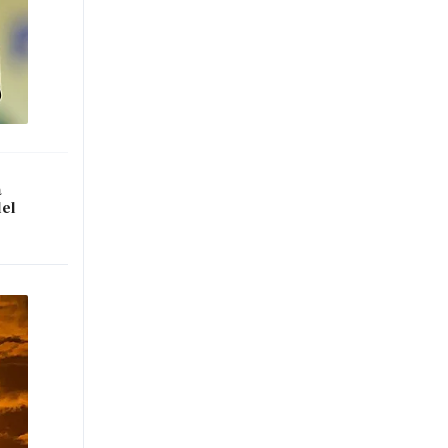
a
del