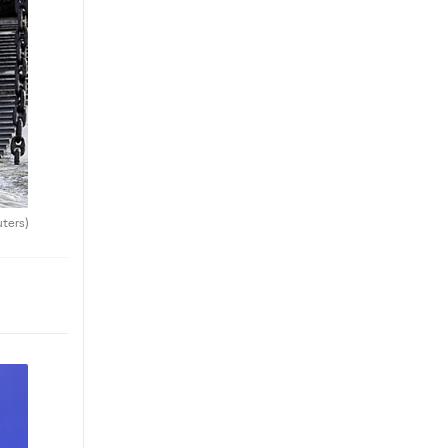
uters)