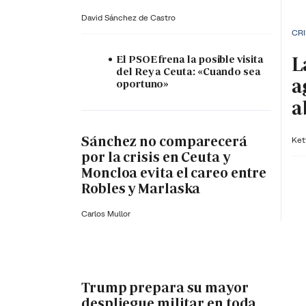
David Sánchez de Castro
CRI
L
El PSOE frena la posible visita
del Rey a Ceuta: «Cuando sea
a
oportuno»
a
Sánchez no comparecerá
Ket
por la crisis en Ceuta y
Moncloa evita el careo entre
Robles y Marlaska
Carlos Mullor
Trump prepara su mayor
despliegue militar en toda