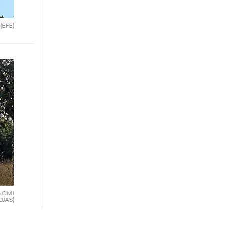
.
(EFE)
 Civil
OJAS)