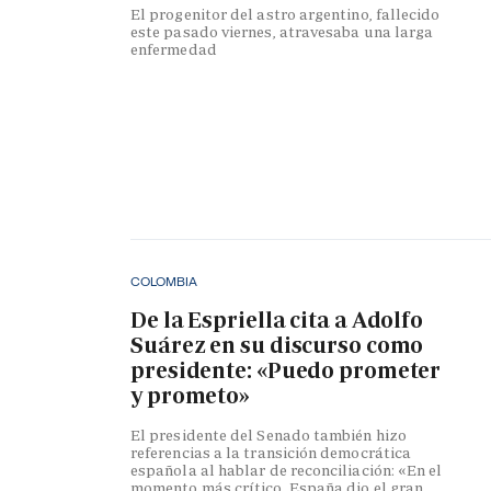
El progenitor del astro argentino, fallecido
este pasado viernes, atravesaba una larga
enfermedad
COLOMBIA
De la Espriella cita a Adolfo
Suárez en su discurso como
presidente: «Puedo prometer
y prometo»
El presidente del Senado también hizo
referencias a la transición democrática
española al hablar de reconciliación: «En el
momento más crítico, España dio el gran