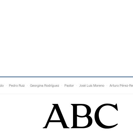
ldo
Pedro Ruiz
Georgina Rodríguez
Pastor
José Luis Moreno
Arturo Pérez-Re
Topuria