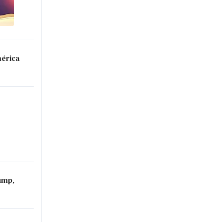
mérica
ump,