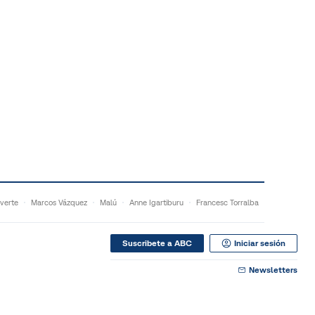
verte
Marcos Vázquez
Malú
Anne Igartiburu
Francesc Torralba
Suscribete a ABC
Iniciar sesión
Newsletters