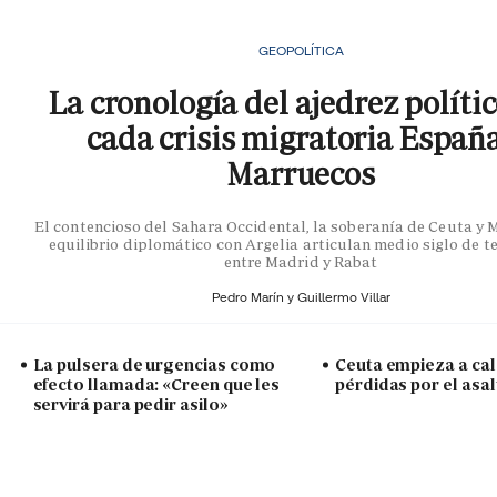
GEOPOLÍTICA
La cronología del ajedrez políti
cada crisis migratoria Españ
Marruecos
El contencioso del Sahara Occidental, la soberanía de Ceuta y Me
equilibrio diplomático con Argelia articulan medio siglo de t
entre Madrid y Rabat
Pedro Marín y
Guillermo Villar
La pulsera de urgencias como
Ceuta empieza a cal
efecto llamada: «Creen que les
pérdidas por el asal
servirá para pedir asilo»