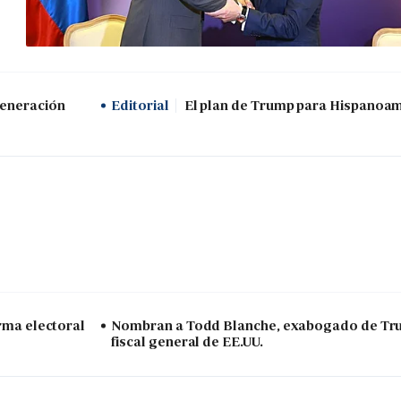
generación
Editorial
El plan de Trump para Hispanoa
arma electoral
Nombran a Todd Blanche, exabogado de Tr
fiscal general de EE.UU.