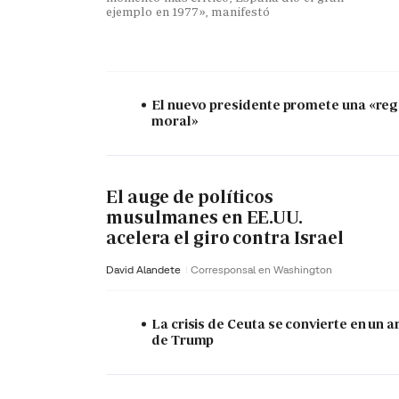
ejemplo en 1977», manifestó
El nuevo presidente promete una «re
moral»
El auge de políticos
musulmanes en EE.UU.
acelera el giro contra Israel
David Alandete
Corresponsal en Washington
La crisis de Ceuta se convierte en un 
de Trump