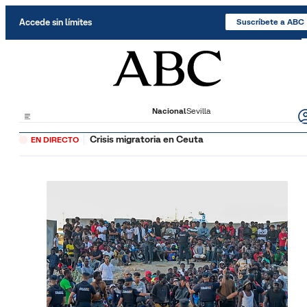
Saltar al contenido
Accede sin límites
Suscríbete a ABC
Nacional
Sevilla
Crisis migratoria en Ceuta
EN DIRECTO