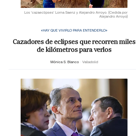
Los 'cazaeclipses' Lorna Saenz y Alejandro Arroyo.
(Cedida por
Alejandro Arroyo)
«HAY QUE VIVIRLO PARA ENTENDERLO»
Cazadores de eclipses que recorren miles
de kilómetros para verlos
Mónica S. Blanco
Valladolid