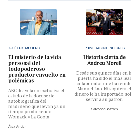
JOSÉ LUIS MORENO
PRIMERAS INTENCIONES
El misterio de la vida
Historia cierta de
personal del
Andreu Morell
todopoderoso
Desde sus quince días en l
productor envuelto en
puerta ha sido el más lea
polémicas
colaborador que ha tenid
Manuel Lao. Ni siquiera e
ABC desvela en exclusiva el
dinero le ha importado, só
estado de la docuserie
servir a su patrón
autobiográfica del
madrileño que llevan ya un
Salvador Sostres
tiempo produciendo
Womack y La Goota
Álex Ander