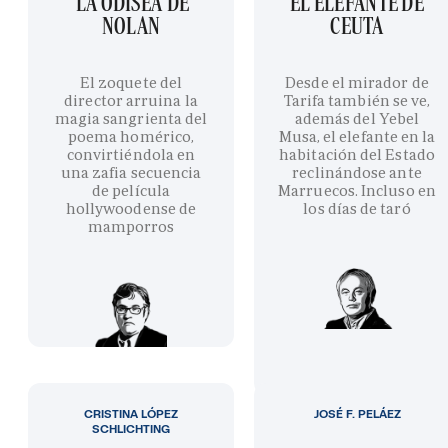
'LA ODISEA' DE
EL ELEFANTE DE
NOLAN
CEUTA
El zoquete del
Desde el mirador de
director arruina la
Tarifa también se ve,
magia sangrienta del
además del Yebel
poema homérico,
Musa, el elefante en la
convirtiéndola en
habitación del Estado
una zafia secuencia
reclinándose ante
de película
Marruecos. Incluso en
hollywoodense de
los días de taró
mamporros
CRISTINA LÓPEZ
JOSÉ F. PELÁEZ
SCHLICHTING