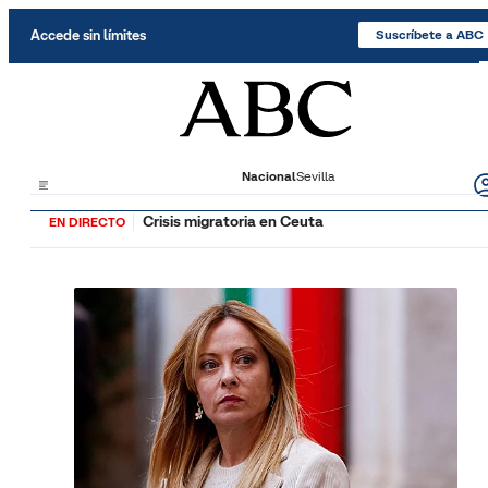
Saltar al contenido
Accede sin límites
Suscríbete a ABC
Nacional
Sevilla
Crisis migratoria en Ceuta
EN DIRECTO