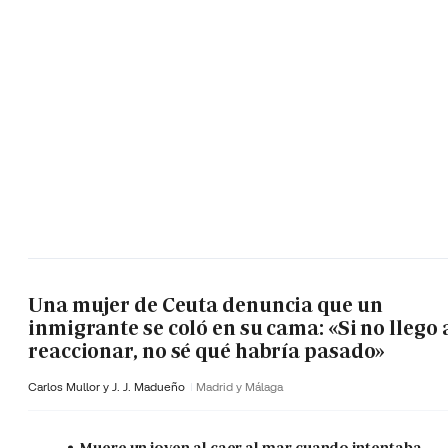
Una mujer de Ceuta denuncia que un
inmigrante se coló en su cama: «Si no llego 
reaccionar, no sé qué habría pasado»
Carlos Mullor y J. J. Madueño
Madrid y Málaga
Muere un joven al caer al mar cuando intentaba