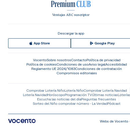
Ventajas ABC suscriptor
Descargar la app
App Store
Google Play
Vocento
Sobre nosotros
Contacto
Política de privacidad
Política de cookies
Condiciones de uso
Aviso legal
Accesibilidad
Reglamento UE 2024/1083
Condiciones de contratación
Compromisos editoriales
Comprobar Lotería Niño
Lotería Niño
Comprobar Lotería Navidad
Lotería Navidad
Horóscopo
Programación TV
Últimas noticias
Lotería
Escucha las noticias del día
Preguntas frecuentes
Sorteo del Niño comprobar número - La Verdad
Pódcast
Webs de Vocento