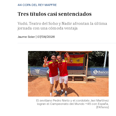
44 COPA DEL REY MAPFRE
Tres títulos casi sentenciados
Vudú, Teatro del Soho y Nadir afrontan la última
jornada con una cómoda ventaja
Jaume Soler
|
07/08/2026
El sevillano Pedro Nieto y el cordobés Javi Martínez
logran el Campeonato del Mundo +45 con España.
(FATenis)