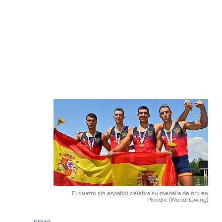
El cuatro sin español celebra su medalla de oro en
Plovdiv.
(WorldRowing)