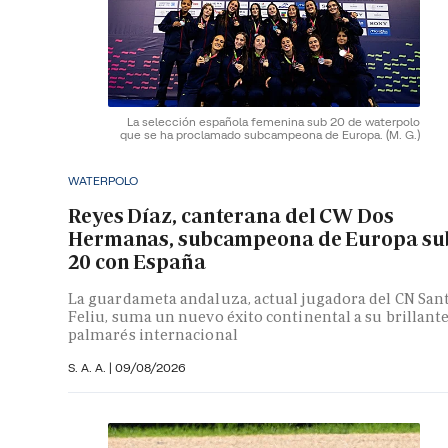
La selección española femenina sub 20 de waterpolo
que se ha proclamado subcampeona de Europa.
(M. G.)
WATERPOLO
Reyes Díaz, canterana del CW Dos
Hermanas, subcampeona de Europa su
20 con España
La guardameta andaluza, actual jugadora del CN San
Feliu, suma un nuevo éxito continental a su brillant
palmarés internacional
S. A. A.
|
09/08/2026