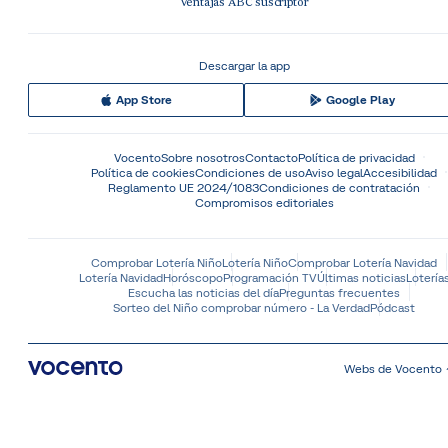
Ventajas ABC suscriptor
Descargar la app
App Store
Google Play
Vocento
Sobre nosotros
Contacto
Política de privacidad
Política de cookies
Condiciones de uso
Aviso legal
Accesibilidad
Reglamento UE 2024/1083
Condiciones de contratación
Compromisos editoriales
Comprobar Lotería Niño
Lotería Niño
Comprobar Lotería Navidad
Lotería Navidad
Horóscopo
Programación TV
Últimas noticias
Lotería
Escucha las noticias del día
Preguntas frecuentes
Sorteo del Niño comprobar número - La Verdad
Pódcast
Webs de Vocento