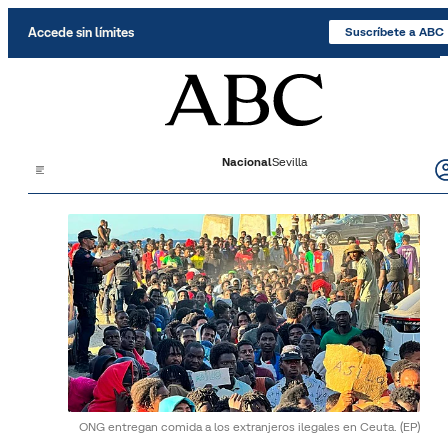
Saltar al contenido
Accede sin límites
Suscríbete a ABC
Nacional
Sevilla
ONG entregan comida a los extranjeros ilegales en Ceuta.
(EP)