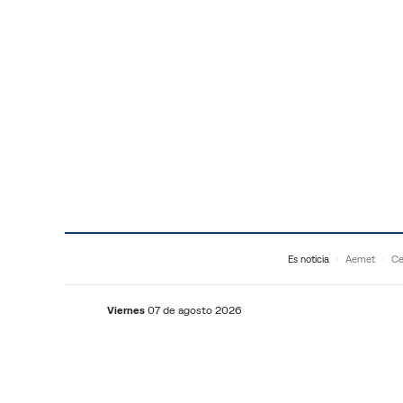
Saltar al contenido
Es noticia
Aemet
Ce
Viernes
07 de agosto 2026