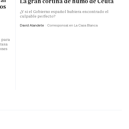
La gran cortina de humo de Ceuta
ros
¿Y si el Gobierno español hubiera encontrado el
culpable perfecto?
David Alandete
Corresponsal en La Casa Blanca
o para
trasa
lones