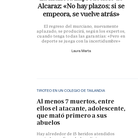
Alcaraz: «No hay plazos; si se
empeora, se vuelve atrás»
El regreso del murciano, nuevamente
aplazado, se producirá, según los expertos,
cuando tenga todas las garantías: «Pero en
deporte se juega con la incertidumbre»
Laura Marta
TIROTEO EN UN COLEGIO DE TAILANDIA
Al menos 7 muertos, entre
ellos el atacante, adolescente,
que mató primero a sus
abuelos
Hay alrededor de 15 heridos atendidos