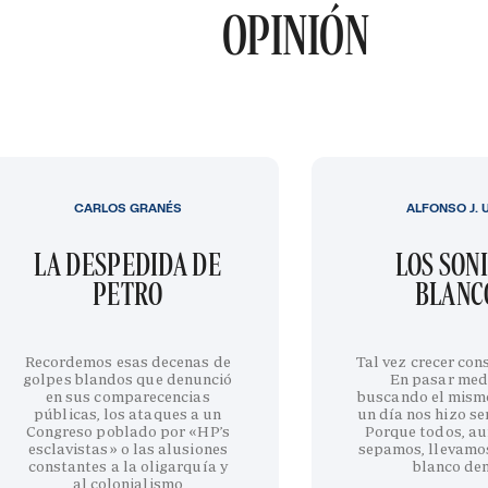
OPINIÓN
CARLOS GRANÉS
ALFONSO J. 
LA DESPEDIDA DE
LOS SON
PETRO
BLANC
Recordemos esas decenas de
Tal vez crecer cons
golpes blandos que denunció
En pasar med
en sus comparecencias
buscando el mism
públicas, los ataques a un
un día nos hizo sen
Congreso poblado por «HP’s
Porque todos, au
esclavistas» o las alusiones
sepamos, llevamo
constantes a la oligarquía y
blanco de
al colonialismo