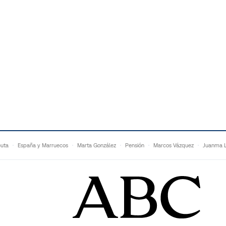
uta
España y Marruecos
Marta González
Pensión
Marcos Vázquez
Juanma L