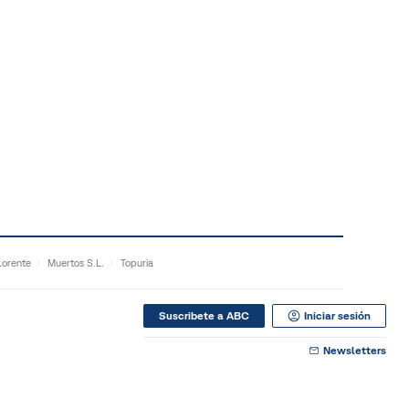
orente
Muertos S.L.
Topuria
Suscribete a ABC
Iniciar sesión
Newsletters