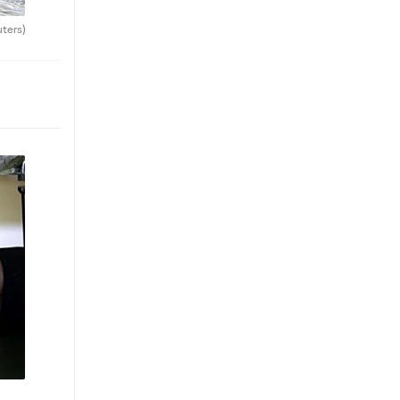
uters)