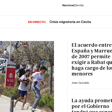
Nacional
Sevilla
Crisis migratoria en Ceuta
EN DIRECTO
RNACIONAL
ECONOMÍA
DEPORTES
SOCIEDAD
CULTURA
GENTE
PLAY
HISTORIA
ÚLTI
El acuerdo entre
España y Marru
de 2007 permite
exigir a Rabat qu
haga cargo de lo
menores
Joan Guirado
La ayuda prome
por el Gobierno
tendrá que espe