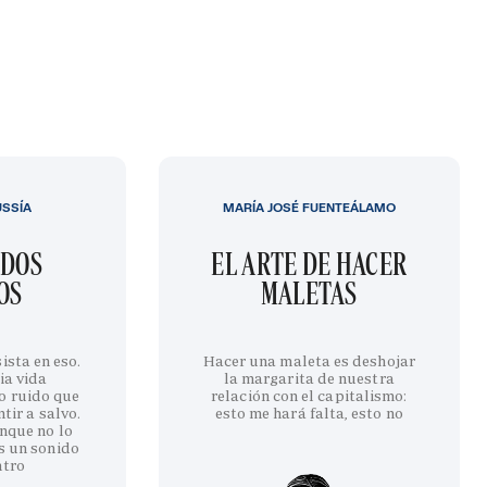
USSÍA
MARÍA JOSÉ FUENTEÁLAMO
IDOS
EL ARTE DE HACER
OS
MALETAS
ista en eso.
Hacer una maleta es deshojar
ia vida
la margarita de nuestra
o ruido que
relación con el capitalismo:
tir a salvo.
esto me hará falta, esto no
nque no lo
s un sonido
ntro