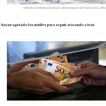
Infantes de Marina de EE.UU. desembarcan en Puerto Rico.
(Re
e hayan agotado los misiles para seguir atacando a Irán