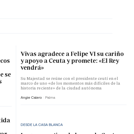
MA HORA
Vivas agradece a Felipe VI su cariño
ecos
y apoyo a Ceuta y promete: «El Rey
vendrá»
e se
Su Majestad se reúne con el presidente ceutí en el
s
marco de uno «de los momentos más difíciles de la
historia reciente» de la ciudad autónoma
Angie Calero
Palma
tida
DESDE LA CASA BLANCA
rar