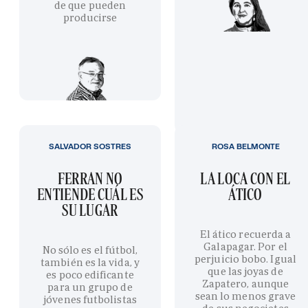
de que pueden
producirse
SALVADOR SOSTRES
ROSA BELMONTE
FERRAN NO
LA LOCA CON EL
ENTIENDE CUÁL ES
ÁTICO
SU LUGAR
El ático recuerda a
Galapagar. Por el
No sólo es el fútbol,
perjuicio bobo. Igual
también es la vida, y
que las joyas de
es poco edificante
Zapatero, aunque
para un grupo de
sean lo menos grave
jóvenes futbolistas