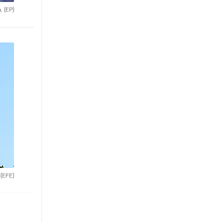
a.
(EP)
.
(EFE)