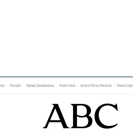
lez
Pensión
Rafael Santandreu
Pedro Ruiz
Arturo Pérez-Reverte
Pablo Oje