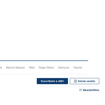
da
Marcos Vázquez
Malú
Roger Nebot
Dannyvel
Topuria
Suscribete a ABC
Iniciar sesión
Newsletters