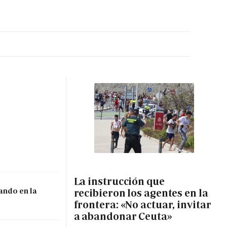
MA HORA
La instrucción que
ando en la
recibieron los agentes en la
frontera: «No actuar, invitar
a abandonar Ceuta»