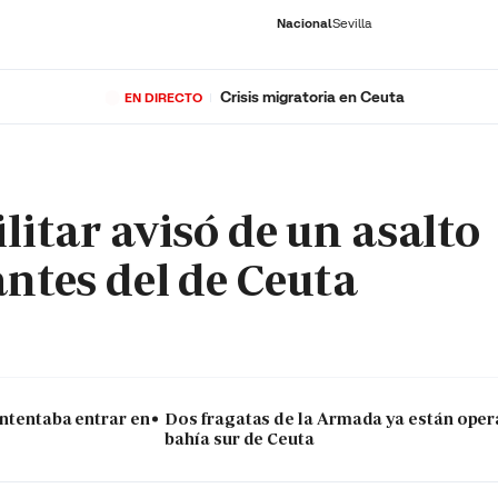
Nacional
Sevilla
Crisis migratoria en Ceuta
EN DIRECTO
RNACIONAL
ECONOMÍA
DEPORTES
SOCIEDAD
CULTURA
GENTE
PLAY
HISTORIA
ÚLTI
litar avisó de un asalto
antes del de Ceuta
intentaba entrar en
Dos fragatas de la Armada ya están oper
bahía sur de Ceuta