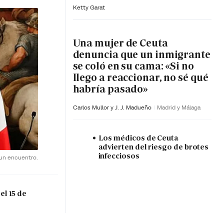
Ketty Garat
Una mujer de Ceuta
denuncia que un inmigrante
se coló en su cama: «Si no
llego a reaccionar, no sé qué
habría pasado»
Carlos Mullor y J. J. Madueño
Madrid y Málaga
Los médicos de Ceuta
advierten del riesgo de brotes
infecciosos
 un encuentro.
el 15 de