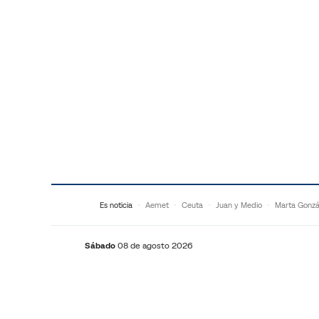
Saltar al contenido
Es noticia
Aemet
Ceuta
Juan y Medio
Marta Gonzá
Sábado
08 de agosto 2026