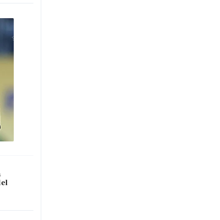
a
del