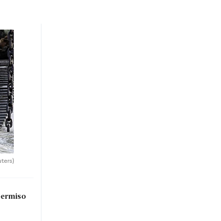
uters)
permiso