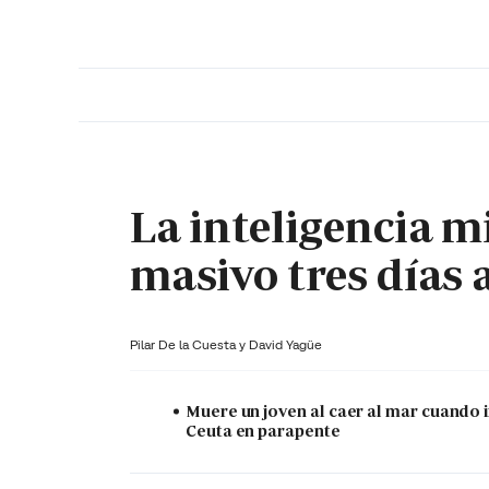
PORTADA
OPINIÓN
ESPAÑA
MADRID
INTE
La inteligencia mi
masivo tres días 
Pilar De la Cuesta y
David Yagüe
Muere un joven al caer al mar cuando 
Ceuta en parapente