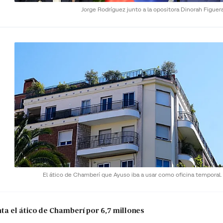
Jorge Rodríguez junto a la opositora Dinorah Figuer
El ático de Chamberí que Ayuso iba a usar como oficina temporal
a el ático de Chamberí por 6,7 millones