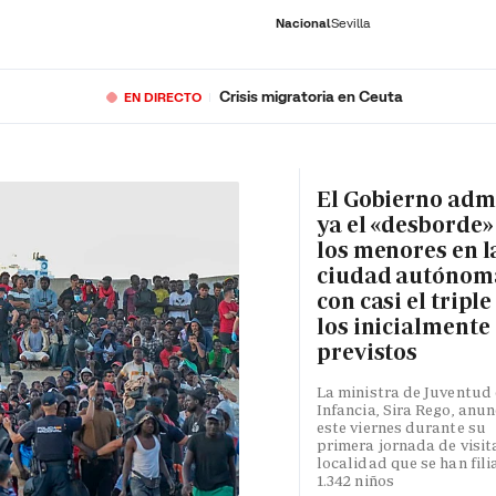
Nacional
Sevilla
Crisis migratoria en Ceuta
EN DIRECTO
RNACIONAL
ECONOMÍA
DEPORTES
SOCIEDAD
CULTURA
GENTE
PLAY
HISTORIA
ÚLTI
El Gobierno adm
ya el «desborde»
los menores en l
ciudad autónom
con casi el triple
los inicialmente
previstos
La ministra de Juventud 
Infancia, Sira Rego, anun
este viernes durante su
primera jornada de visita
localidad que se han fili
1.342 niños