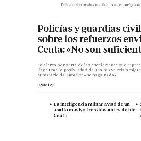
Policías Nacionales contienen a los inmigrant
Policías y guardias civi
sobre los refuerzos env
Ceuta: «No son suficien
La alerta por parte de las asociaciones que repr
llega tras la posibilidad de una nueva crisis migra
Ministerio del Interior «no haga nada»
David Loji
La inteligencia militar avisó de un
asalto masivo tres días antes del de
Ceuta