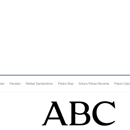
lez
Pensión
Rafael Santandreu
Pedro Ruiz
Arturo Pérez-Reverte
Pablo Oje