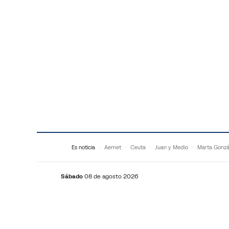
Saltar al contenido
Es noticia
Aemet
Ceuta
Juan y Medio
Marta Gonzá
Sábado
08 de agosto 2026