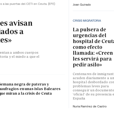
es a las puertas del CETI en Ceuta.
(EFE)
Joan Guirado
les avisan
CRISIS MIGRATORIA
La pulsera de
iados a
urgencias del
tes»
hospital de Ceut
como efecto
llamada: «Creen
esentan a ambos cuerpos
toria y el miedo a que el
les servirá para
pedir asilo»
Centenares de inmigrant
acuden diariamente a u
hospital desbordado co
Semana negra de pateras y
problemas leves para
naufragios en unas islas Baleares
conseguir un document
que miran a la crisis de Ceuta
'oficial' de su presencia 
España
Nuria Ramírez de Castro