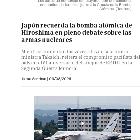
Los actos de homenaje concluyeron con el tradicional
encendido de farolillos junto a la Cúpula de la Bomba
Atómica.
(Reuters)
Japón recuerda la bomba atómica de
Hiroshima en pleno debate sobre las
armas nucleares
Mientras aumentan las voces a favor, la primera
ministra Takaichi reitera el compromiso pacifista de
país en el 81 aniversario del ataque de EE.UU. en la
Segunda Guerra Mundial
Jaime Santirso
|
06/08/2026