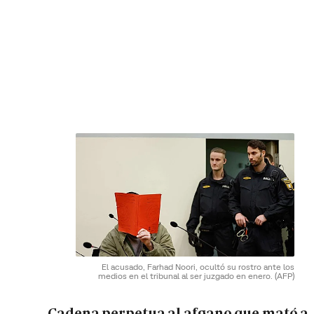
El acusado, Farhad Noori, ocultó su rostro ante los
medios en el tribunal al ser juzgado en enero.
(AFP)
Cadena perpetua al afgano que mató a