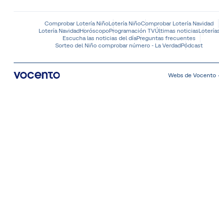
Comprobar Lotería Niño
Lotería Niño
Comprobar Lotería Navidad
Lotería Navidad
Horóscopo
Programación TV
Últimas noticias
Lotería
Escucha las noticias del día
Preguntas frecuentes
Sorteo del Niño comprobar número - La Verdad
Pódcast
Webs de Vocento