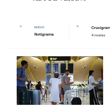
Crucigra
NUEVO
Notigrama
4 niveles