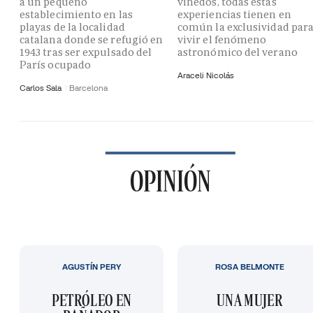
a un pequeño
viñedos, todas estas
establecimiento en las
experiencias tienen en
playas de la localidad
común la exclusividad par
catalana donde se refugió en
vivir el fenómeno
1943 tras ser expulsado del
astronómico del verano
París ocupado
Araceli Nicolás
Carlos Sala
Barcelona
OPINIÓN
AGUSTÍN PERY
ROSA BELMONTE
PETRÓLEO EN
UNA MUJER