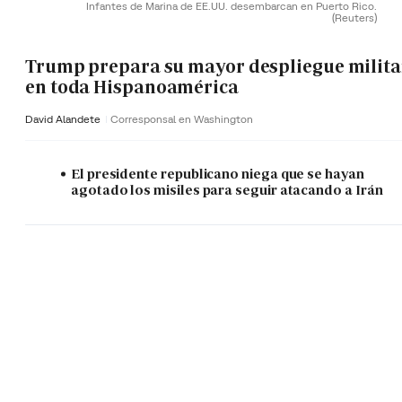
Infantes de Marina de EE.UU. desembarcan en Puerto Rico.
(Reuters)
Trump prepara su mayor despliegue milita
en toda Hispanoamérica
David Alandete
Corresponsal en Washington
El presidente republicano niega que se hayan
agotado los misiles para seguir atacando a Irán