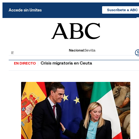
Saltar al contenido
Accede sin límites
Suscríbete a ABC
Nacional
Sevilla
Crisis migratoria en Ceuta
EN DIRECTO