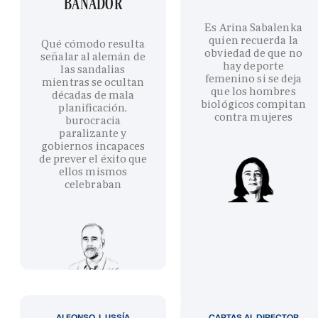
BAÑADOR
Es Arina Sabalenka
quien recuerda la
Qué cómodo resulta
obviedad de que no
señalar al alemán de
hay deporte
las sandalias
femenino si se deja
mientras se ocultan
que los hombres
décadas de mala
biológicos compitan
planificación,
contra mujeres
burocracia
paralizante y
gobiernos incapaces
de prever el éxito que
ellos mismos
celebraban
ALFONSO J. USSÍA
CARTAS AL DIRECTOR