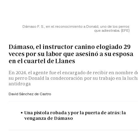
Dámaso F. S., en el reconocimiento a Donald, uno de los perros
que adiestraba.
(EFE)
Dámaso, el instructor canino elogiado 29
veces por su labor que asesinó a su esposa
en el cuartel de Llanes
En 2024, el agente fue el encargado de recibir en nombre d
su perro Donald la condecoración por su trabajo en la luch
antidroga
David Sánchez de Castro
Una pistola robada y por la puerta de atrás: la
venganza de Dámaso