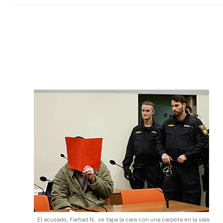
El acusado, Farhad N., se tapa la cara con una carpeta en la sala