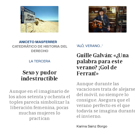
ANICETO MASFERRER
'ALÓ, VERANO...'
CATEDRÁTICO DE HISTORIA DEL
DERECHO
Guille Galván: «¿Una
palabra para este
LA TERCERA
verano? ¡Gol de
­Sexo y pudor
Ferran!»
indestructible
Aunque durante las
vacaciones trata de alejars
Aunque en el imaginario de
del móvil, no siempre lo
los años setenta y ochenta el
consigue. Asegura que el
toples parecía simbolizar la
verano perfecto es el que
liberación femenina, pocas
todavía se imagina durant
muchas mujeres lo
el invierno.
practican
Karina Sainz Borgo