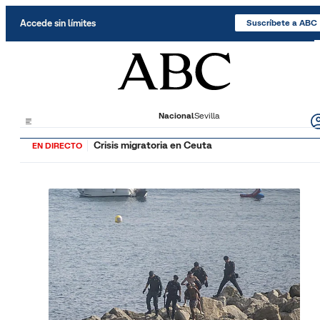
Saltar al contenido
Accede sin límites
Suscríbete a ABC
Nacional
Sevilla
Crisis migratoria en Ceuta
EN DIRECTO