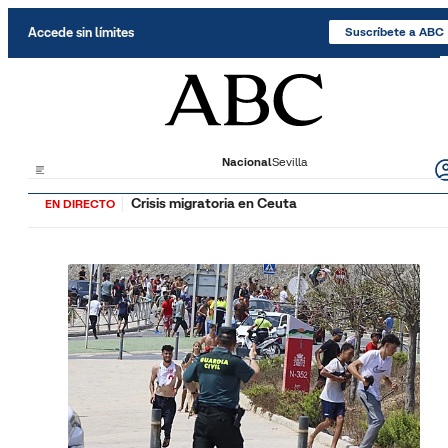
Saltar al contenido
Accede sin límites
Suscríbete a ABC
Nacional
Sevilla
Crisis migratoria en Ceuta
EN DIRECTO