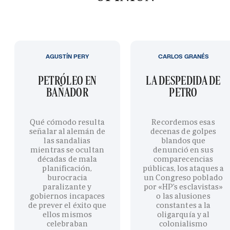
AGUSTÍN PERY
CARLOS GRANÉS
PETRÓLEO EN
LA DESPEDIDA DE
BAÑADOR
PETRO
Qué cómodo resulta
Recordemos esas
señalar al alemán de
decenas de golpes
las sandalias
blandos que
mientras se ocultan
denunció en sus
décadas de mala
comparecencias
planificación,
públicas, los ataques a
burocracia
un Congreso poblado
paralizante y
por «HP’s esclavistas»
gobiernos incapaces
o las alusiones
de prever el éxito que
constantes a la
ellos mismos
oligarquía y al
celebraban
colonialismo