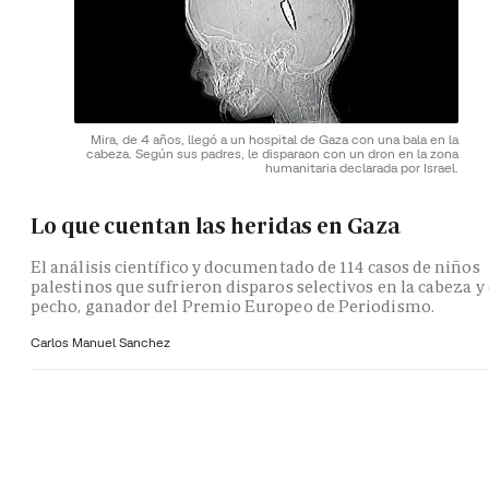
Mira, de 4 años, llegó a un hospital de Gaza con una bala en la
cabeza. Según sus padres, le disparaon con un dron en la zona
humanitaria declarada por Israel.
Lo que cuentan las heridas en Gaza
El análisis científico y documentado de 114 casos de niños
palestinos que sufrieron disparos selectivos en la cabeza y 
pecho, ganador del Premio Europeo de Periodismo.
Carlos Manuel Sanchez