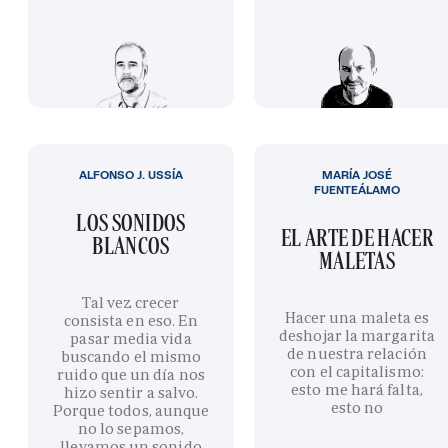
ALFONSO J. USSÍA
MARÍA JOSÉ
FUENTEÁLAMO
LOS SONIDOS
EL ARTE DE HACER
BLANCOS
MALETAS
Tal vez crecer
Hacer una maleta es
consista en eso. En
deshojar la margarita
pasar media vida
de nuestra relación
buscando el mismo
con el capitalismo:
ruido que un día nos
esto me hará falta,
hizo sentir a salvo.
esto no
Porque todos, aunque
no lo sepamos,
llevamos un sonido