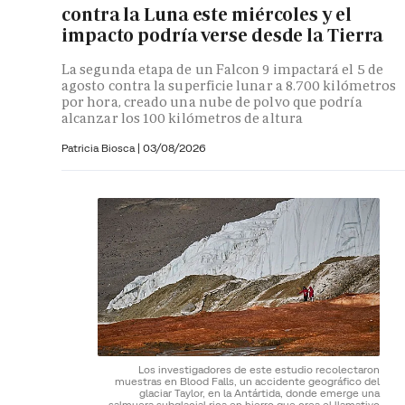
contra la Luna este miércoles y el
impacto podría verse desde la Tierra
La segunda etapa de un Falcon 9 impactará el 5 de
agosto contra la superficie lunar a 8.700 kilómetros
por hora, creado una nube de polvo que podría
alcanzar los 100 kilómetros de altura
Patricia Biosca
|
03/08/2026
Los investigadores de este estudio recolectaron
muestras en Blood Falls, un accidente geográfico del
glaciar Taylor, en la Antártida, donde emerge una
salmuera subglacial rica en hierro que crea el llamativo