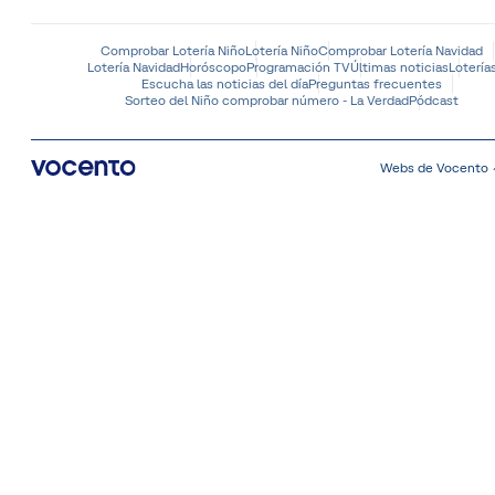
Comprobar Lotería Niño
Lotería Niño
Comprobar Lotería Navidad
Lotería Navidad
Horóscopo
Programación TV
Últimas noticias
Lotería
Escucha las noticias del día
Preguntas frecuentes
Sorteo del Niño comprobar número - La Verdad
Pódcast
Webs de Vocento