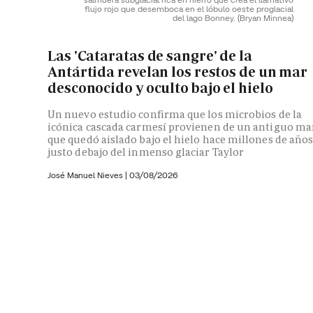
flujo rojo que desemboca en el lóbulo oeste proglacial
del lago Bonney.
(Bryan Minnea)
Las 'Cataratas de sangre' de la
Antártida revelan los restos de un mar
desconocido y oculto bajo el hielo
Un nuevo estudio confirma que los microbios de la
icónica cascada carmesí provienen de un antiguo ma
que quedó aislado bajo el hielo hace millones de año
justo debajo del inmenso glaciar Taylor
José Manuel Nieves
|
03/08/2026