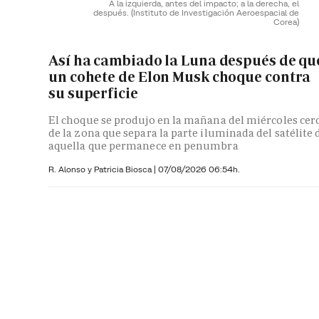
A la izquierda, antes del impacto; a la derecha, el
después.
(Instituto de Investigación Aeroespacial de
Corea)
Así ha cambiado la Luna después de qu
un cohete de Elon Musk choque contra
su superficie
El choque se produjo en la mañana del miércoles cer
de la zona que separa la parte iluminada del satélite 
aquella que permanece en penumbra
R. Alonso y
Patricia Biosca
|
07/08/2026 06:54h.