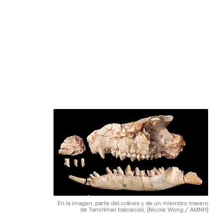
En la imagen, parte del cráneo y de un miembro trasero
de Tamirkhan balcarceli.
(Nicole Wong / AMNH)