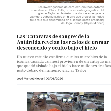
Los investigadores de este estudio recolectaron
muestras en Blood Falls, un accidente geográfico del
glaciar Taylor, en la Antártida, donde emerge una
salmuera subglacial rica en hierro que crea el llamativo
flujo rojo que desemboca en el lóbulo oeste proglacial
del lago Bonney.
(Bryan Minnea)
Las 'Cataratas de sangre' de la
Antártida revelan los restos de un mar
desconocido y oculto bajo el hielo
Un nuevo estudio confirma que los microbios de la
icónica cascada carmesí provienen de un antiguo ma
que quedó aislado bajo el hielo hace millones de año
justo debajo del inmenso glaciar Taylor
José Manuel Nieves
|
03/08/2026