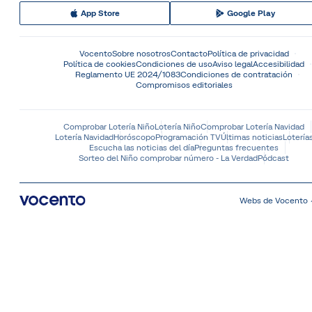
App Store
Google Play
Vocento
Sobre nosotros
Contacto
Política de privacidad
Política de cookies
Condiciones de uso
Aviso legal
Accesibilidad
Reglamento UE 2024/1083
Condiciones de contratación
Compromisos editoriales
Comprobar Lotería Niño
Lotería Niño
Comprobar Lotería Navidad
Lotería Navidad
Horóscopo
Programación TV
Últimas noticias
Lotería
Escucha las noticias del día
Preguntas frecuentes
Sorteo del Niño comprobar número - La Verdad
Pódcast
Webs de Vocento