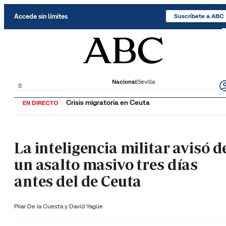
Saltar al contenido
Accede sin límites
Suscríbete a ABC
Nacional
Sevilla
Crisis migratoria en Ceuta
EN DIRECTO
La inteligencia militar avisó d
un asalto masivo tres días
antes del de Ceuta
Pilar De la Cuesta y
David Yagüe