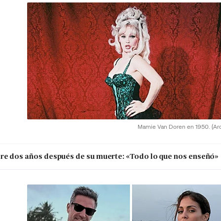
Mamie Van Doren en 1950.
(Ar
re dos años después de su muerte: «Todo lo que nos enseñó»