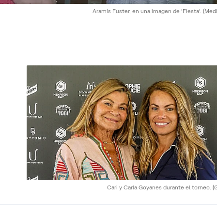
Aramís Fuster, en una imagen de 'Fiesta'.
(Medi
Cari y Carla Goyanes durante el torneo.
(