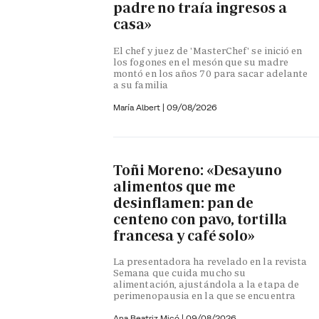
padre no traía ingresos a
casa»
El chef y juez de 'MasterChef' se inició en
los fogones en el mesón que su madre
montó en los años 70 para sacar adelante
a su familia
María Albert
|
09/08/2026
Toñi Moreno: «Desayuno
alimentos que me
desinflamen: pan de
centeno con pavo, tortilla
francesa y café solo»
La presentadora ha revelado en la revista
Semana que cuida mucho su
alimentación, ajustándola a la etapa de
perimenopausia en la que se encuentra
Ana Beatriz Micó
|
09/08/2026