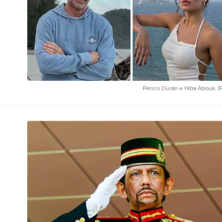
Perico Durán e Hiba Abouk.
(