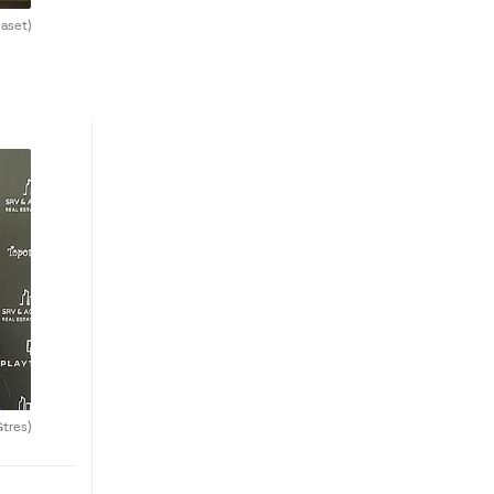
aset)
Gtres)