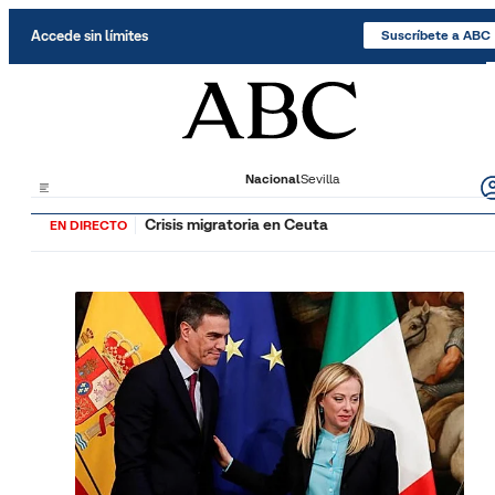
Saltar al contenido
Accede sin límites
Suscríbete a ABC
Nacional
Sevilla
Crisis migratoria en Ceuta
EN DIRECTO