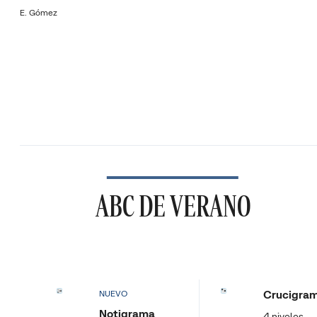
E. Gómez
ABC DE VERANO
Crucigra
NUEVO
Notigrama
4 niveles