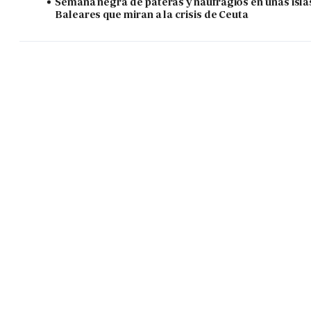
Semana negra de pateras y naufragios en unas isla
Baleares que miran a la crisis de Ceuta