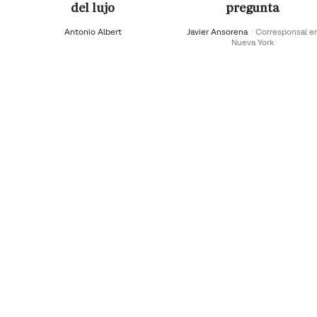
del lujo
pregunta
Antonio Albert
Javier Ansorena
Corresponsal e
Nueva York