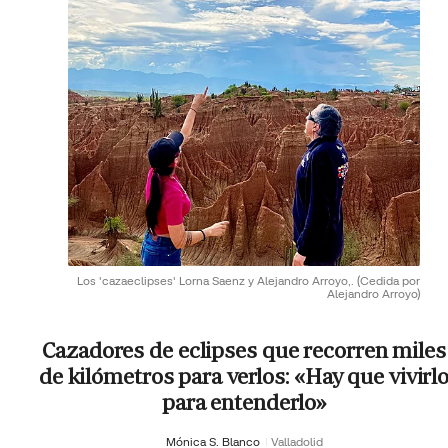
Los 'cazaeclipses' Lorna Saenz y Alejandro Arroyo,.
(Cedida por
Alejandro Arroyo)
Cazadores de eclipses que recorren miles
de kilómetros para verlos: «Hay que vivirl
para entenderlo»
Mónica S. Blanco
Valladolid