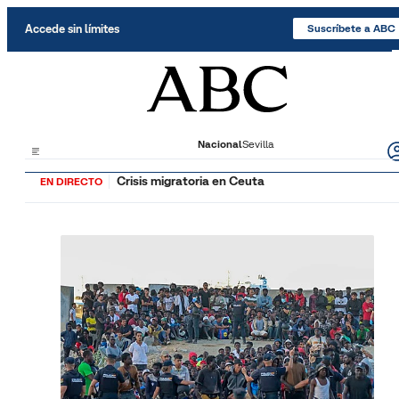
Saltar al contenido
Accede sin límites
Suscríbete a ABC
Nacional
Sevilla
Crisis migratoria en Ceuta
EN DIRECTO