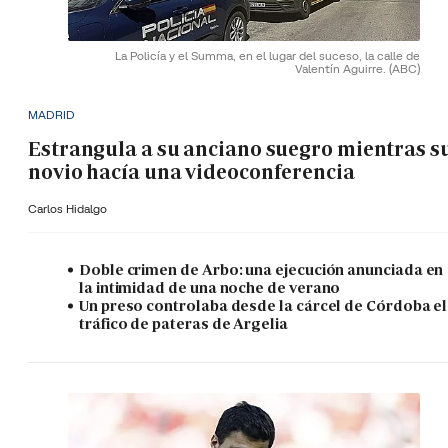
La Policía y el Summa, en el lugar del suceso, la calle de
Valentín Aguirre.
(ABC)
MADRID
Estrangula a su anciano suegro mientras s
novio hacía una videoconferencia
Carlos Hidalgo
Doble crimen de Arbo: una ejecución anunciada en
la intimidad de una noche de verano
Un preso controlaba desde la cárcel de Córdoba el
tráfico de pateras de Argelia