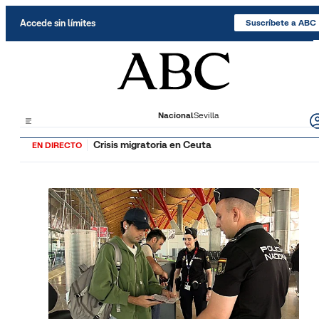
Saltar al contenido
Accede sin límites
Suscríbete a ABC
Nacional
Sevilla
Crisis migratoria en Ceuta
EN DIRECTO